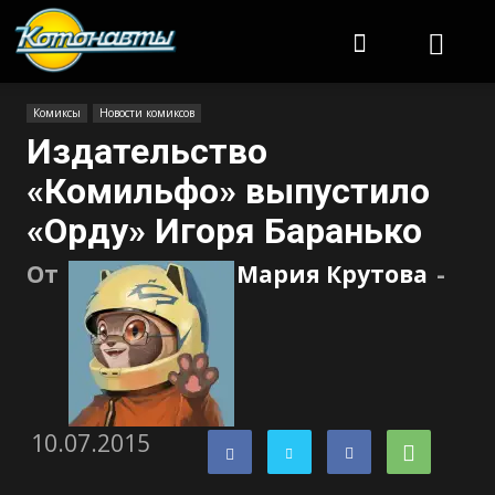
Котонавты
Комиксы
Новости комиксов
Издательство
«Комильфо» выпустило
«Орду» Игоря Баранько
От
Мария Крутова
-
10.07.2015