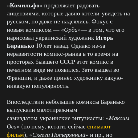
Комильфо
«
» продолжает радовать
лицензиями, которые давно хотели увидеть на
русском, но даже не надеялись. Фокус с
новым комиксом — «
Орда
»— в том, что его
Игорь
нарисовал украинский художник
Баранько
10 лет назад. Однако из-за
неразвитости комикс-рынка в то время на
просторах бывшего СССР этот комикс в
печатном виде не появился. Зато вышел во
Франции, и даже принёс художнику какую-
никакую популярность.
Впоследствии небольшие комиксы Баранько
выпускали малотиражным
самиздатом украинские энтузиасты: «
Максим
Оса
» (по нему, кстати, сейчас
снимают
фильм
), «
Скегги Потерянный
» и пр., но