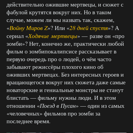
действительно ожившие мертвецы, и сюжет с
фабулой крутятся вокруг них. Но в таком
случае, можем ли мы назвать так, скажем,
«
Войну Миров Z
»? Или «
28 дней спустя
»? А
сериал «
Ходячие мертвецы
» — разве он «про
зомби»? Нет, конечно же, практически любой
фильм о зомбипокалипсисе рассказывает в
первую очередь про о людей, о чём часто
забывают режиссёры плохого кино об
оживших мертвецах. Без интересных героев и
вращающегося вокруг них сюжета даже самые
новаторские и гениальные монстры не станут
блистать — фильму нужны люди. И в этом
отношении «
Поезд в Пусан
» — один из самых
«человечных» фильмов про зомби за
последнее время.