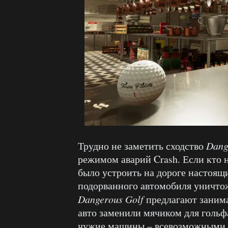
Трудно не заметить сходство
Dang
режимом аварий Crash. Если кто 
было устроить на дороге настоящи
подорванного автомобиля уничто
Dangerous
Golf
предлагают занима
авто заменили мячиком для гольф
чужие машины – всевозможными п