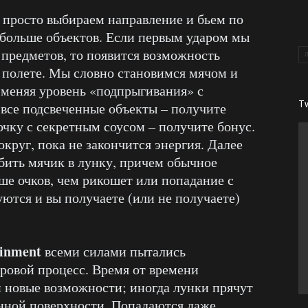
 просто выбираем направление и бьем по
 больше объектов. Если первым ударом мы
предметов, то появится возможность
в полете. Мы словно становимся мячом и
, меняя уровень «подпрыгивания» с
T
все подсвеченные объекты – получите
очку с секретным соусом – получите бонус.
округ, пока не закончится энергия. Далее
абить мячик в лунку, причем обычное
е очков, чем рикошет или попадание с
уются и вы получаете (или не получаете)
ainment
всеми силами пытались
ровой процесс. Время от времени
 новые возможности; иногда лунки прячут
нной поверхности. Попадаются даже