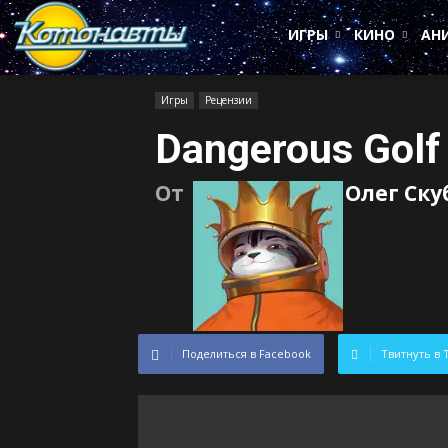
Котонавты
ИГРЫ
КИНО
АН
Игры
Рецензии
Dangerous Gol
От
Олег Ск
Поделиться в Facebook
Твитнуть в 