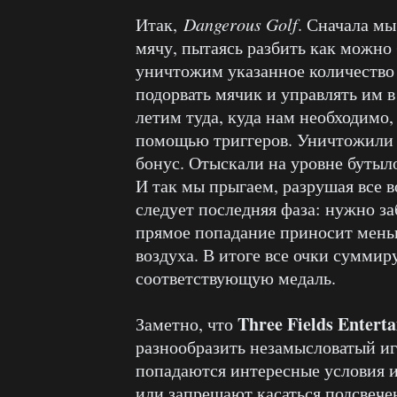
Итак,
Dangerous
Golf
. Сначала мы
мячу, пытаясь разбить как можно
уничтожим указанное количество 
подорвать мячик и управлять им 
летим туда, куда нам необходимо
помощью триггеров. Уничтожили 
бонус. Отыскали на уровне бутыл
И так мы прыгаем, разрушая все в
следует последняя фаза: нужно з
прямое попадание приносит меньш
воздуха. В итоге все очки суммир
соответствующую медаль.
Three
Fields
Entert
Заметно, что
разнообразить незамысловатый иг
попадаются интересные условия и
или запрещают касаться подсвече