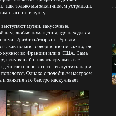
ь: как только мы заканчиваем устраивать
димо загнать в лунку.
ь выступают музеи, закусочные,
общем, любые помещения, где находится
сломать/разбить/взорвать. Уровни
тя, как по мне, совершенно не важно, где
бо кухню: во Франции или в США. Сама
хрупких вещей и начать крушить все
й действительно хочется выпустить пар и
ку попадется. Однако с подобным настроем
а и занятие это быстро наскучивает.