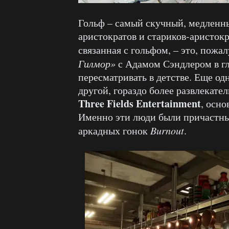
Гольф – самый скучный, медленны
аристократов и стариков-аристокр
связанная с гольфом, – это, пожа
Гилмор»
с Адамом Сэндлером в гл
пересматривать в детстве. Еще од
другой, гораздо более развлекате
Three
Fields
Entertainment
, осн
Именно эти люди были причастны
аркадных гонок
Burnout
.