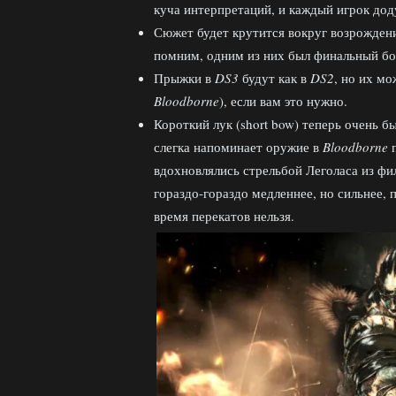
куча интерпретаций, и каждый игрок дод
Сюжет будет крутится вокруг возрождени
помним, одним из них был финальный б
Прыжки в
DS3
будут как в
DS2
, но их м
Bloodborne
), если вам это нужно.
Короткий лук (short bow) теперь очень б
слегка напоминает оружие в
Bloodborne
п
вдохновлялись стрельбой Леголаса из ф
гораздо-гораздо медленнее, но сильнее, 
время перекатов нельзя.