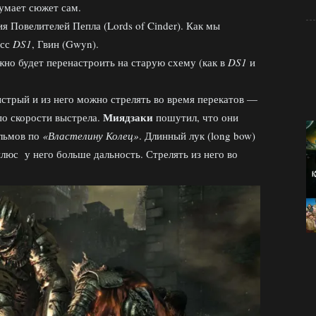
умает сюжет сам.
я Повелителей Пепла (Lords of Cinder). Как мы
осс
DS1
, Гвин (Gwyn).
ожно будет перенастроить на старую схему (как в
DS1
и
ыстрый и из него можно стрелять во время перекатов —
Миядзаки
о скорости выстрела.
пошутил, что они
ильмов по
«Властелину Колец»
. Длинный лук (long bow)
плюс у него больше дальность. Стрелять из него во