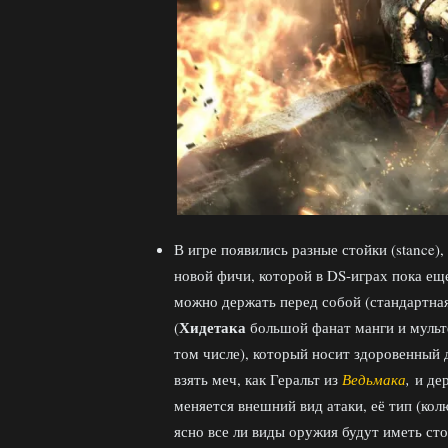
В игре появились разные стойки (stance)
новой фичи, которой в DS-играх пока еще
можно держать перед собой (стандартная
Хидетака
(
большой фанат манги и мульт
том числе), который носит здоровенный 
взять меч, как Геральт из
Ведьмака
,
и де
меняется внешний вид атаки, её тип (ко
ясно все ли виды оружия будут иметь сто