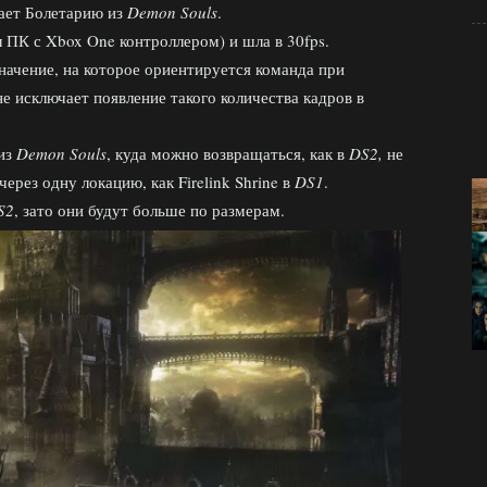
нает Болетарию из
Demon Souls
.
л ПК с Xbox One контроллером) и шла в 30fps.
начение, на которое ориентируется команда при
не исключает появление такого количества кадров в
 из
Demon Souls
, куда можно возвращаться, как в
DS2,
не
ерез одну локацию, как Firelink Shrine в
DS1
.
S2
, зато они будут больше по размерам.