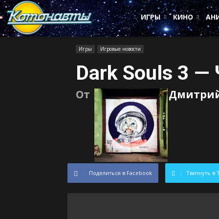
Котонавты
ИГРЫ
КИНО
АН
Игры
Игровые новости
Dark Souls 3 —
От
Дмитрий
Поделиться в Facebook
Твитнуть в 