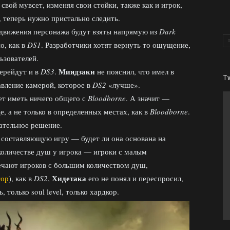
вой мувсет, изменяя свои стойки, также как и игрок,
 теперь нужно пристально следить.
 движения персонажа будут взяты напрямую из
Dark
о, как в
DS1
. Разработчики хотят вернуть то ощущение,
ьзователей.
Миядзаки
ерейдут и в
DS3
.
не пояснил, что имел в
T
авление камерой, которое в
DS2
«лучше».
ет иметь ничего общего с
Bloodborne
. А значит —
е, а не только в определенных местах, как в
Bloodborne
.
чательное решение.
 составляющую игру — будет ли она основана на
количестве душ у игрока — игроки с малым
ечают игроков с большим количеством душ,
Хидетака
тор
), как в
DS2
,
его не понял и переспросил,
только soul level, только хардкор.