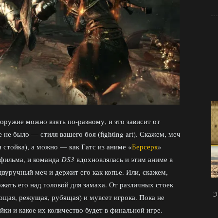
, оружие можно взять по-разному, и это зависит от
 не было — стиля вашего боя (fighting art). Скажем, меч
 стойка), а можно — как Гатс из аниме «
Берсерк
»
фильма, и команда
DS3
вдохновлялась и этим аниме в
двуручный меч и держит его как копье. Или, скажем,
ржать его над головой для замаха. От различных стоек
Э
лющая, режущая, рубящая) и мувсет игрока. Пока не
йки и какое их количество будет в финальной игре.