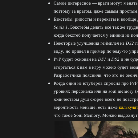
Самое интересное — враги могут менять с
поэтому за врагом, даже самым простым,
Бэкстебы, рипосты и перекаты и вообще
Souls 1
. Бэкстебы делать всё так же трудн
когда бэкстеб получается у единиц из пол
Некоторые улучшения геймплея из
DS2
п
виду, но привел в пример почему-то упр
PvP будет основан на
DS1
и
DS2
и не буд
вторгаться к вам в игру можно будет везд
Разработчики пояснили, что это не окон
Когда один из ютуберов спросил про PvP
уровнях персонажа или на soul memory (
количеством душ скорее всего не повстр
вероятность меньше, есть даже
калькуля
что такое Soul Memory. Можно выдохнуть, 