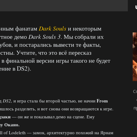
нным фанатам
Dark Souls
и некоторым
тное демо
Dark Souls 3
. Мы собрали их
убов, и постарались вывести те факты,
стны. Учтите, что это всё пересказ
 в финальной версии игры такого не будет
ение в DS2).
С
From
ад
DS2,
и игра стала бы второй частью, не начни
п
ишлось разделить, и вот снова они возвращаются к игре.
дзаки
— он же и показывал демо на сцене. Ему
у Окано.
ll of Lodeleth — замок, архитектурно похожий на Ярнам