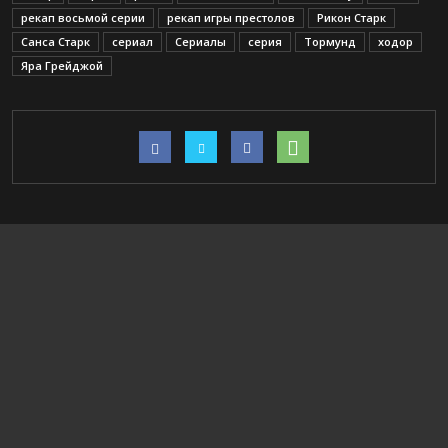
рекап восьмой серии
рекап игры престолов
Рикон Старк
Санса Старк
сериал
Сериалы
серия
Тормунд
ходор
Яра Грейджой