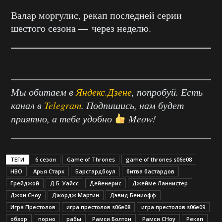
Валар моргулис, рекап последней серии
шестого сезона — через неделю.
Мы обитаем в
Яндекс.Дзене
, попробуй. Есть
канал в
Telegram
. Подпишись, нам будет
приятно, а тебе удобно
Meow!
ТЕГИ
6 сезон
Game of Thrones
game of thrones s06e08
HBO
Арья Старк
Барстардбоул
битва бастардов
Грейджой
Д.Б. Уайсс
Дейенерис
Джейме Ланнистер
Джон Сноу
Джордж Мартин
Дэвид Бениофф
Игра Престолов
игра престолов s06e08
игра престолов s06e09
обзор
порно
рабы
Рамси Болтон
Рамси СНоу
Рекап