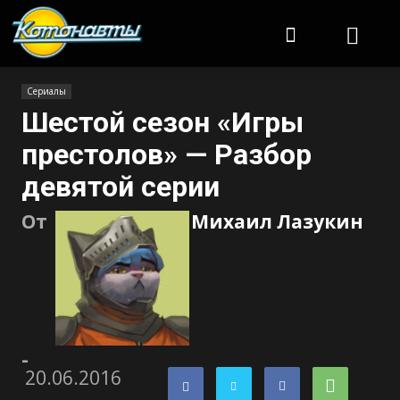
Котонавты
Сериалы
Шестой сезон «Игры
престолов» — Разбор
девятой серии
От
Михаил Лазукин
-
20.06.2016