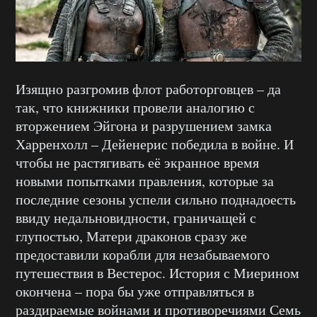
Изящно разгромив флот работорговцев – да
так, что книжники провели аналогию с
вторжением Эйгона и разрушением замка
Харренхолл – Дейенерис победила в войне. И
чтобы не растягивать её экранное время
новыми попытками правления, которые за
последние сезоны успели сильно поднадоесть
ввиду недальновидности, граничащей с
глупостью, Матери драконов сразу же
предоставили корабли для незабываемого
путешествия в Вестерос. История с Миерином
окончена – пора бы уже отправляться в
раздираемые войнами и противоречиями Семь