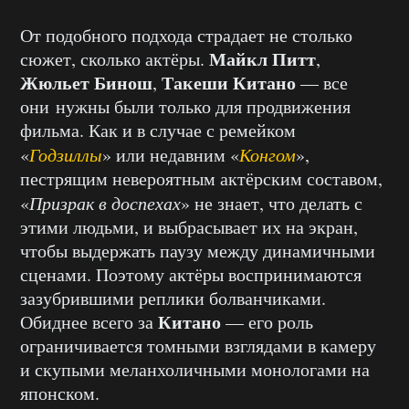
От подобного подхода страдает не столько
Майкл Питт
сюжет, сколько актёры.
,
Жюльет Бинош
Такеши Китано
,
— все
они нужны были только для продвижения
фильма. Как и в случае с ремейком
«
Годзиллы
» или недавним «
Конгом
»,
пестрящим невероятным актёрским составом,
«
Призрак в доспехах
» не знает, что делать с
этими людьми, и выбрасывает их на экран,
чтобы выдержать паузу между динамичными
сценами. Поэтому актёры воспринимаются
зазубрившими реплики болванчиками.
Китано
Обиднее всего за
— его роль
ограничивается томными взглядами в камеру
и скупыми меланхоличными монологами на
японском.