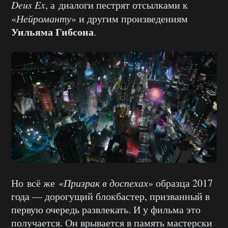
Deus Ex
, а диалоги пестрят отсылками к
«
Нейроманту
» и другим произведениям
Уильяма Гибсона
.
Но всё же «
Призрак в доспехах
» образца 2017
года — дорогущий блокбастер, призванный в
первую очередь развлекать. И у фильма это
получается. Он врывается в память мастерски