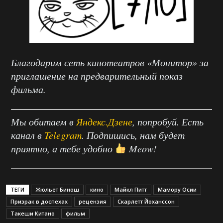
Благодарим сеть кинотеатров «Монитор» за
приглашение на предварительный показ
фильма.
Мы обитаем в
Яндекс.Дзене
, попробуй. Есть
канал в
Telegram
. Подпишись, нам будет
приятно, а тебе удобно
Meow!
ТЕГИ
Жюльет Бинош
кино
Майкл Питт
Мамору Осии
Призрак в доспехах
рецензия
Скарлетт Йоханссон
Такеши Китано
фильм