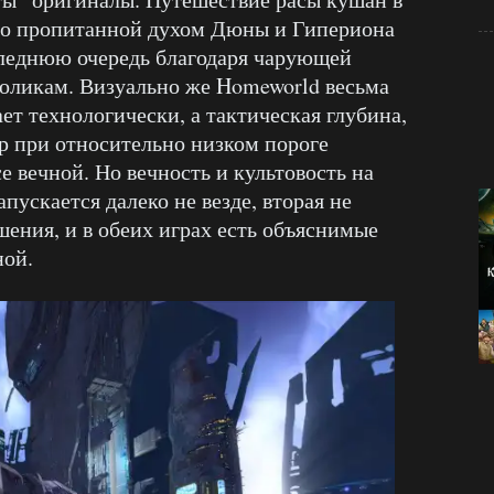
по пропитанной духом Дюны и Гипериона
следнюю очередь благодаря чарующей
роликам. Визуально же Homeworld весьма
ет технологически, а тактическая глубина,
р при относительно низком пороге
 вечной. Но вечность и культовость на
пускается далеко не везде, вторая не
ения, и в обеих играх есть объяснимые
ной.