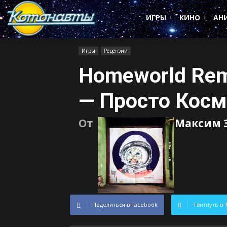
Котонавты
ИГРЫ
КИНО
АН
Игры
Рецензии
Homeworld Rema
— Просто Косм
От
Максим 
Поделиться в Facebook
Твитнуть в 