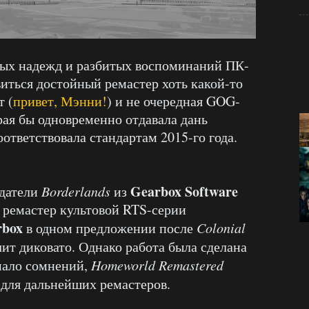
ых надежд и разбитых воспоминаний ПК-
виться достойный ремастер хоть какой-то
 (
привет, Мэнни!
) и не очередная GOG-
рая бы одновременно отдавала дань
ответствовала стандартам 2015-го года.
Gearbox Software
здатели
Borderlands
из
 ремастер культовой RTS-серии
rbox
в одном предложении после
Colonial
ит диковато. Однако работа была сделана
 мало сомнений,
Homeworld Remastered
для дальнейших ремастеров.