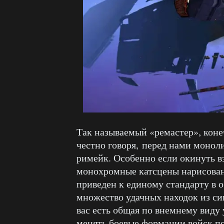
Так называемый «ремастер», конеч
честно говоря, перед нами монол
римейк. Особенно если окинуть в
монохромные катсцены нарисован
приведен к единому стандарту в о
множество удачных находок из си
вас есть общая по внемнему виду 
менять боевые формации войск по