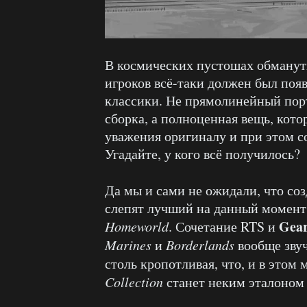
В космических пустошах обманут
игроков всё-таки должен был поя
классики. Не прямолинейный порт
сборка, а полноценная вещь, кото
уважения оригиналу и при этом со
Угадайте, у кого всё получилось?
Да мы и сами не ожидали, что со
слепят лучший на данный момент
Gea
Homeworld
. Сочетание RTS и
Marines
и
Borderlands
вообще звуч
столь кропотливая, что, и в этом
Collection
станет неким эталоном 