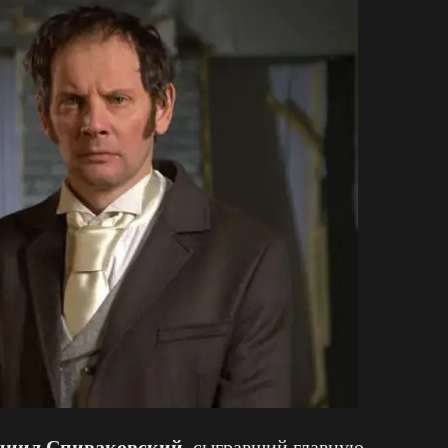
ниил Спиваковский
, сыгравший главную