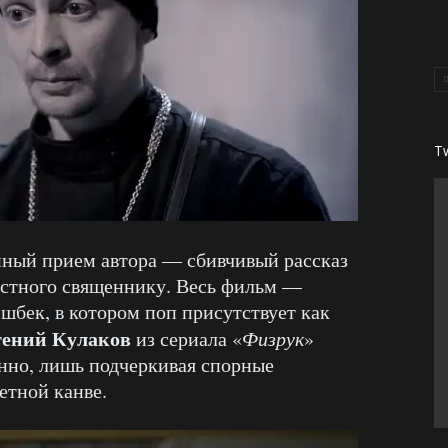
T
нный прием автора — сбивчивый рассказ
естного священнику. Весь фильм —
бек, в котором поп присутствует как
гений Кулаков
из сериала «
Физрук
»
енно, лишь подчеркивая спорные
етной канве.