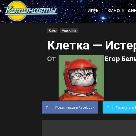
Котонавты
ИГРЫ
КИНО
АН
Кино
Рецензии
Клетка — Исте
От
Егор Бел
Поделиться в Facebook
Твитнуть в 