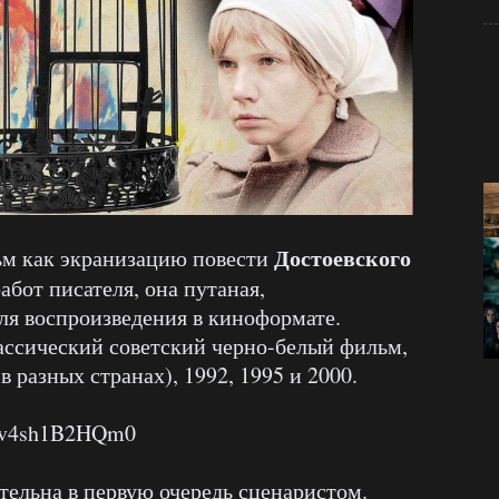
Достоевского
ьм как экранизацию повести
работ писателя, она путаная,
ля воспроизведения в киноформате.
лассический советский черно-белый фильм,
в разных странах), 1992, 1995 и 2000.
v=v4sh1B2HQm0
тельна в первую очередь сценаристом.