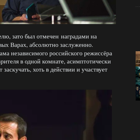
елю, зато был отмечен наградами на
вых Варах, абсолютно заслуженно.
рама независимого российского режиссёра
 зрителя в одной комнате, асимптотически
 заскучать, хоть в действии и участвует