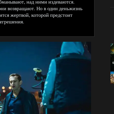
бманывают, над ними издеваются.
 они возвращают. Но в один деньжизнь
ится жертвой, которой предстоит
регрешения.