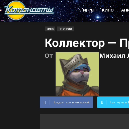
Котонавты
ИГРЫ
КИНО
АН
Кино
Рецензии
Коллектор — 
От
Михаил 
Поделиться в Facebook
Твитнуть в 