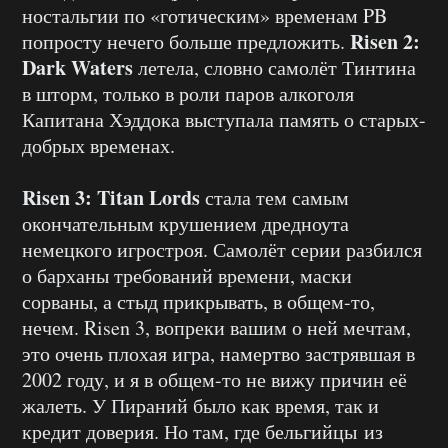
ностальгии по «готическим» временам PB
Risen 2:
попросту нечего больше предложить.
Dark Waters
летела, словно самолёт Тинтина
в шторм, только в роли паров алкоголя
Капитана Хэддока выступала память о старых-
добрых временах.
Risen 3: Titan Lords
стала тем самым
окончательным крушением дредноута
немецкого игростроя. Самолёт серии разбился
о барханы требований времени, маски
сорваны, а стыд прикрывать, в общем-то,
нечем. Risen 3, вопреки вашим о ней мечтам,
это очень плохая игра, намертво застрявшая в
2002 году, и я в общем-то не вижу причин её
жалеть. У Пираний было как время, так и
кредит доверия. Но там, где бельгийцы из