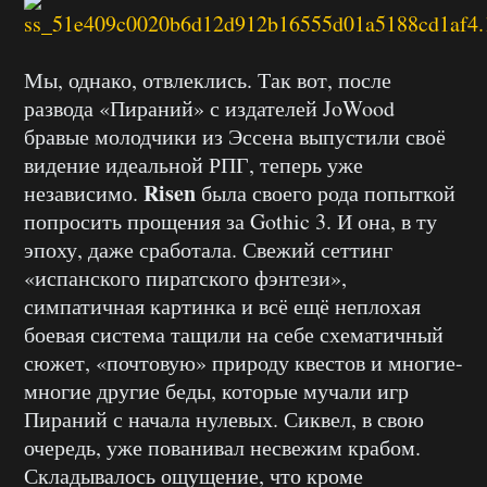
Мы, однако, отвлеклись. Так вот, после
развода «Пираний» с издателей JoWood
бравые молодчики из Эссена выпустили своё
видение идеальной РПГ, теперь уже
Risen
независимо.
была своего рода попыткой
попросить прощения за Gothic 3. И она, в ту
эпоху, даже сработала. Свежий сеттинг
«испанского пиратского фэнтези»,
симпатичная картинка и всё ещё неплохая
боевая система тащили на себе схематичный
сюжет, «почтовую» природу квестов и многие-
многие другие беды, которые мучали игр
Пираний с начала нулевых. Сиквел, в свою
очередь, уже пованивал несвежим крабом.
Складывалось ощущение, что кроме