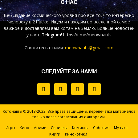
О НАС
Веб-издание космического уровня про все то, что интересно
человеку в 21 веке. Ищем и находим во вселенной самое
важное и доставляем вам-котам на Землю. Больше новостей
у нас
в Telegram!
https://t.me/meownauts
Свяжитесь с нами:
meownauts@gmail.com
СЛЕДУЙТЕ ЗА НАМИ
Котонавты © 2013-2023· Все права защищены, перепечатка материалов
только после согласования с авторами.
Игры
Кино
Аниме
Сериалы
Комиксы
События
Музыка
Книги
Кинокотики