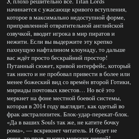
3
, плохо решительно всё. Titan Lords
начинается с ужасающе кривого вступления,
которое в максимально недоступной форме,
приправленной отвратительной английской
озвучкой, вводит игрока в мир пиратов и
нежити. Если вы выдержите эту крепко
пахнущую нафталином клоунаду, то дальше
вас ждёт просто бескрайний простор!
Путанный сюжет, кривой интерфейс, который
так никто и не пробовал привести в более или
менее божеский вид со времён второй Готики,
мириады почтовых квестов… Но всё это
меркнет на фоне местной боевой системы,
которая в 2014 году выглядит, как одетый во
фрак австралопитек. Блок-удар-перекат-блок.
«Да в ваших Souls так же, не катите бочку
рома», — вскрикнет читатель. И будет не
очень-то прав, тысяча морских чертей!