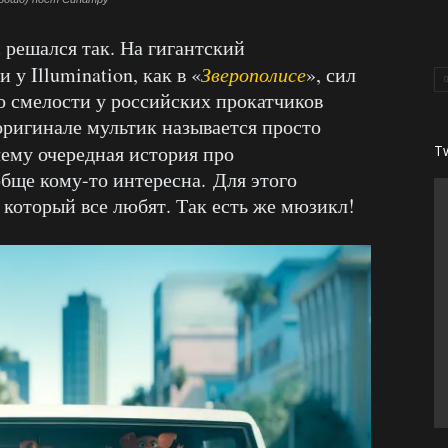
с решался так. На гигантский
у Illumination, как в «
Зверополисе
», сил
ко смелости у российских прокатчиков
оригинале мультик называется просто
чему очередная история про
T
бще кому-то интересна. Для этого
 который все любят. Так есть же мюзикл!