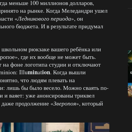
гда меньше 100 миллионов долларов,
принято на рынке. Когда Меледандри ушел
части «
Ледникового периода
», он
ьного бюджета. И в результате придумал
а школьном рюкзаке вашего ребёнка или
ропое», где их вообще не может быть.
 на фоне логотипа студии и отключают
min
ion
inion: Illu
at
. Когда вышли
понятно, что людям плевать на
: лишь бы было весело. Можно сваять по-
и и ваяет: уже анонсированы триквел
и даже продолжение «
Зверопоя
», который