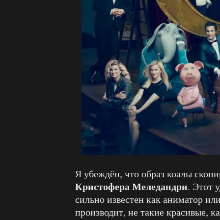
Я убеждён, что образ коалы скоп
Кристофера Меледандри
. Этот 
сильно известен как аниматор ил
производит, не такие красивые, как