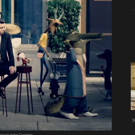
Э
орошо) поёт Синатру