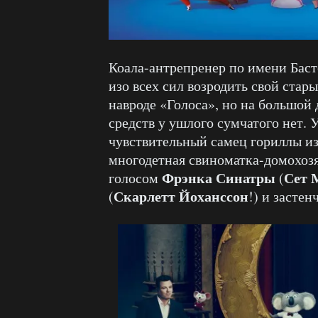
Коала-антрепренер по имени Баст
изо всех сил возродить свой стар
навроде «Голоса», но на большой
средств у ушлого сумчатого нет.
чувствительный самец гориллы из 
многодетная свиноматка-домохозя
Фрэнка Синатры
Сет 
голосом
(
Скарлетт Йоханссон
(
!) и засте