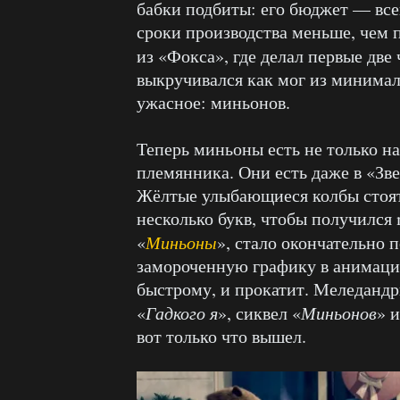
бабки подбиты: его бюджет — все
сроки производства меньше, чем 
из «Фокса», где делал первые две 
выкручивался как мог из минимал
ужасное: миньонов.
Теперь миньоны есть не только н
племянника. Они есть даже в «Зве
Жёлтые улыбающиеся колбы стоят
несколько букв, чтобы получился m
«
Миньоны
», стало окончательно 
замороченную графику в анимации
быстрому, и прокатит. Меледандр
«
Гадкого я
», сиквел «
Миньонов
» 
вот только что вышел.