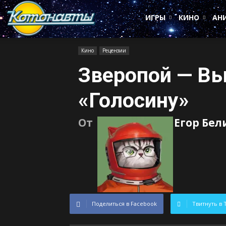
Котонавты
ИГРЫ
КИНО
АН
Кино
Рецензии
Зверопой — Вы
«Голосину»
От
Егор Бел
Поделиться в Facebook
Твитнуть в 