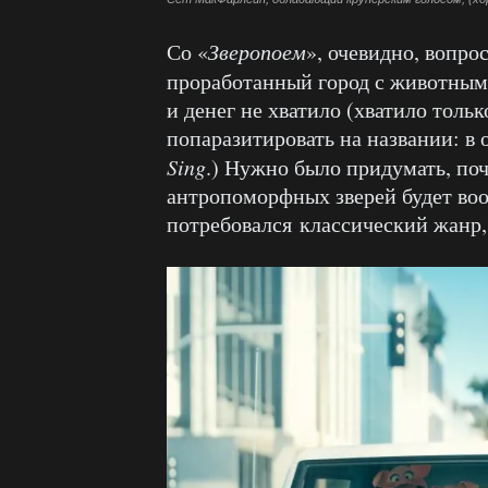
Со «
Зверопоем
», очевидно, вопро
проработанный город с животными 
и денег не хватило (хватило толь
попаразитировать на названии: в 
Sing
.) Нужно было придумать, по
антропоморфных зверей будет воо
потребовался классический жанр,