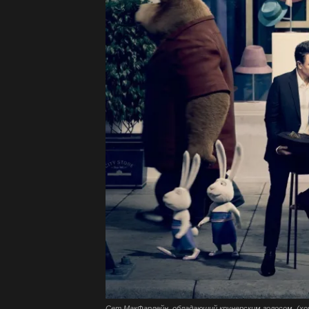
Сет МакФарлейн, обладающий крунерским голосом, (х