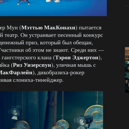
Мэттью МакКонахи
ер Мун (
) пытается
ый театр. Он устраивает песенный конкурс
 денежный приз, который был обещан,
 Участники об этом не знают. Среди них —
Тэрон Эджертон
гангстерского клана (
),
Риз Уизерспун
йка (
), уличная мышь с
МакФарлейн
), дикобразиха-рокер
нчивая слониха-тинейджер.