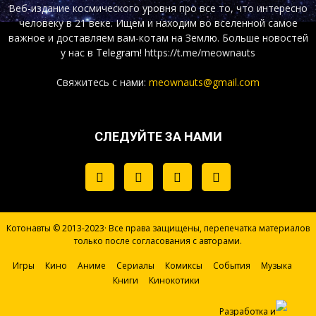
Веб-издание космического уровня про все то, что интересно
человеку в 21 веке. Ищем и находим во вселенной самое
важное и доставляем вам-котам на Землю. Больше новостей
у нас
в Telegram!
https://t.me/meownauts
Свяжитесь с нами:
meownauts@gmail.com
СЛЕДУЙТЕ ЗА НАМИ
Котонавты © 2013-2023· Все права защищены, перепечатка материалов
только после согласования с авторами.
Игры
Кино
Аниме
Сериалы
Комиксы
События
Музыка
Книги
Кинокотики
Разработка и