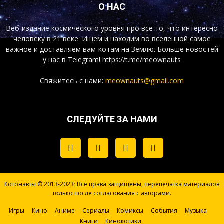
О НАС
Веб-издание космического уровня про все то, что интересно
человеку в 21 веке. Ищем и находим во вселенной самое
важное и доставляем вам-котам на Землю. Больше новостей
у нас
в Telegram!
https://t.me/meownauts
Свяжитесь с нами:
meownauts@gmail.com
СЛЕДУЙТЕ ЗА НАМИ
Котонавты © 2013-2023· Все права защищены, перепечатка материалов
только после согласования с авторами.
Игры
Кино
Аниме
Сериалы
Комиксы
События
Музыка
Книги
Кинокотики