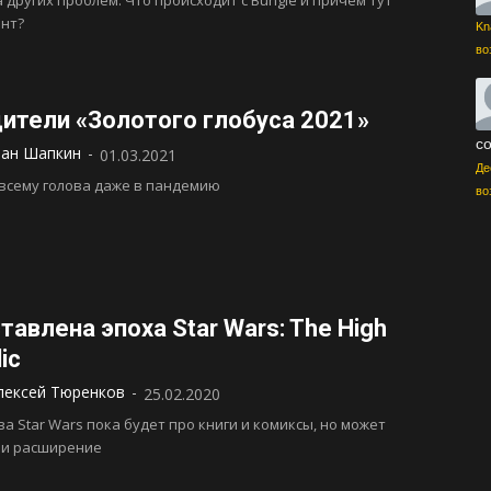
а других проблем. Что происходит с Bungie и причем тут
нт?
Kn
во
ители «Золотого глобуса 2021»
со
ан Шапкин
-
01.03.2021
Де
всему голова даже в пандемию
во
тавлена эпоха Star Wars: The High
ic
лексей Тюренков
-
25.02.2020
ва Star Wars пока будет про книги и комиксы, но может
 и расширение