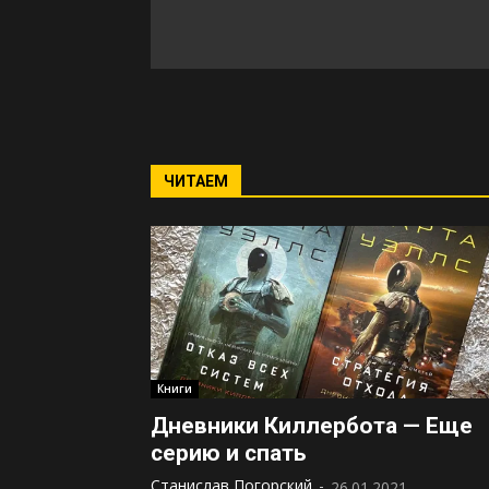
ЧИТАЕМ
Книги
Дневники Киллербота — Еще
серию и спать
Станислав Погорский
-
26.01.2021