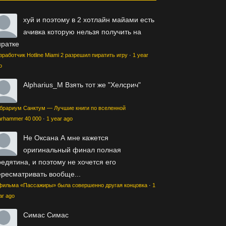
хуй
и поэтому в 2 хотлайн майами есть
ачивка которую нельзя получить на
иратке
зработчик Hotline Miami 2 разрешил пиратить игру
·
1 year
o
Alpharius_M
Взять тот же "Хелсрич"
брариум Санктум — Лучшие книги по вселенной
rhammer 40 000
·
1 year ago
Не Оксана
А мне кажется
оригинальный финал полная
едятина, и поэтому не хочется его
ересматривать вообще...
фильма «Пассажиры» была совершенно другая концовка
·
1
ar ago
Симас
Симас