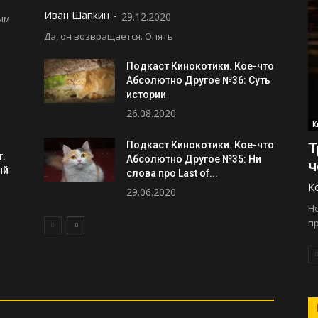
Иван Шапкин
-
29.12.2020
ым
Да, он возвращается. Опять
Подкаст Кинокотики. Кое-что
Абсолютно Другое №36: Суть
истории
26.08.2020
К
Подкаст Кинокотики. Кое-что
Т
r.
Абсолютно Другое №35: Ни
ч
ый
слова про Last of...
К
29.06.2020
Н
п