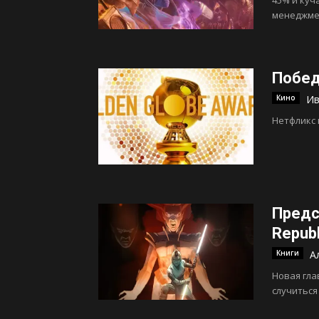
45% и куч
менеджме
Побед
Кино
Ив
Нетфликс 
Предс
Republ
Книги
А
Новая гла
случиться