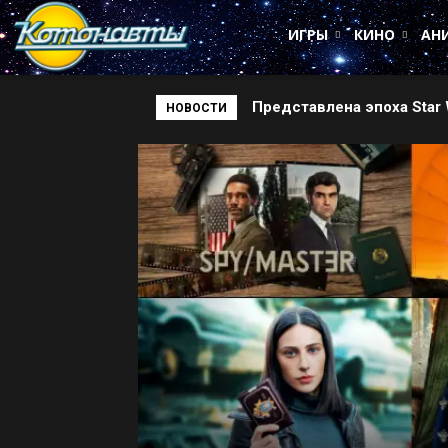
Котонавты
ИГРЫ
КИНО
АН
Будущее Rainbow Six Sieg
НОВОСТИ