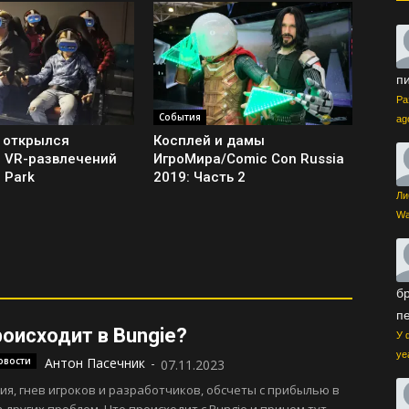
п
Ра
События
ag
 открылся
Косплей и дамы
 VR-развлечений
ИгроМира/Comic Con Russia
 Park
2019: Часть 2
Ли
Wa
бр
п
роисходит в Bungie?
У 
ye
овости
Антон Пасечник
-
07.11.2023
я, гнев игроков и разработчиков, обсчеты с прибылью в