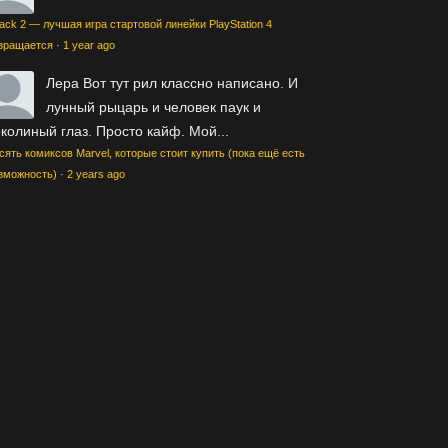
ack 2 — лучшая игра стартовой линейки PlayStation 4
зращается
·
1 year ago
Лера
Вот тут рил классно написано. И
лунный рыцарь и человек паук и
колиный глаз. Просто кайф. Мой...
сять комиксов Marvel, которые стоит купить (пока ещё есть
зможность)
·
2 years ago