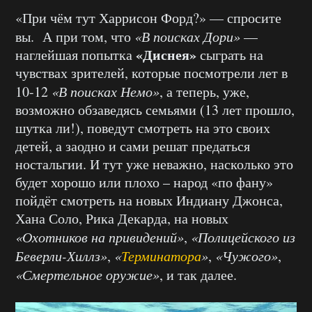
«При чём тут Харрисон Форд?» — спросите
вы. А при том, что
«В поисках Дори»
—
«Диснея»
наглейшая попытка
сыграть на
чувствах зрителей, которые посмотрели лет в
10-12
«В поисках Немо»
, а теперь, уже,
возможно обзаведясь семьями (13 лет прошло,
шутка ли!), поведут смотреть на это своих
детей, а заодно и сами решат предаться
ностальгии. И тут уже неважно, насколько это
будет хорошо или плохо – народ «по фану»
пойдёт смотреть на новых Индиану Джонса,
Хана Соло, Рика Декарда, на новых
«Охотников на привидений»
,
«Полицейского из
Беверли-Хиллз»
,
«
Терминатора
»
,
«Чужого»
,
«Смертельное оружие»
, и так далее.