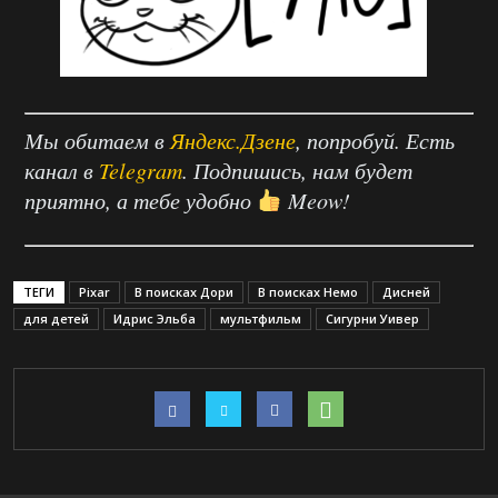
Мы обитаем в
Яндекс.Дзене
, попробуй. Есть
канал в
Telegram
. Подпишись, нам будет
приятно, а тебе удобно
Meow!
ТЕГИ
Pixar
В поисках Дори
В поисках Немо
Дисней
для детей
Идрис Эльба
мультфильм
Сигурни Уивер