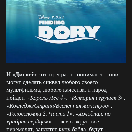
«Дисней»
И
это прекрасно понимают – они
могут сделать сиквел любого своего
мультфильма, любого качества, и народ
пойдёт.
«Король Лев 4»
,
«История игрушек 8»
,
«Колледж/Страна/Вселенная монстров»
,
«Головоломка 2. Часть 1»
,
«Холодная, но
храбрая сердцем»
— всё сожрут, всё
перемелят, заплатят кучу бабла, будут