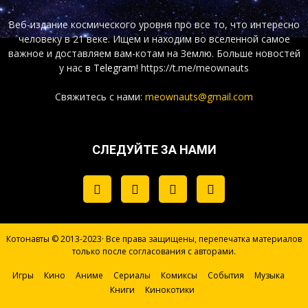
Веб-издание космического уровня про все то, что интересно
человеку в 21 веке. Ищем и находим во вселенной самое
важное и доставляем вам-котам на Землю. Больше новостей
у нас
в Telegram!
https://t.me/meownauts
Свяжитесь с нами:
meownauts@gmail.com
СЛЕДУЙТЕ ЗА НАМИ
Котонавты © 2013-2023· Все права защищены, перепечатка материалов
только после согласования с авторами.
Игры
Кино
Аниме
Сериалы
Комиксы
События
Музыка
Книги
Кинокотики