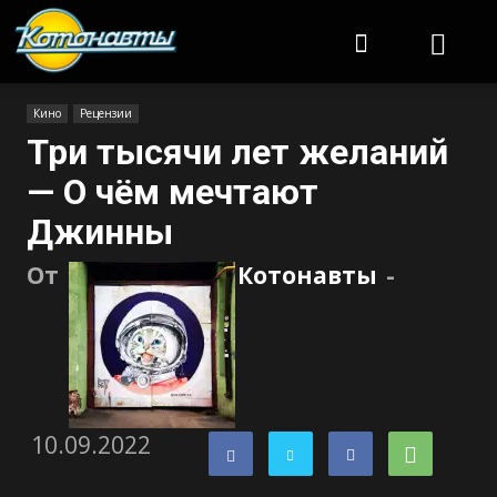
Котонавты
Кино
Рецензии
Три тысячи лет желаний
— О чём мечтают
Джинны
От
Котонавты
-
10.09.2022