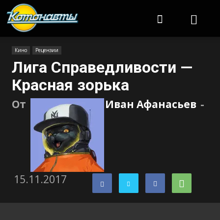
Котонавты
Кино
Рецензии
Лига Справедливости —
Красная зорька
От
Иван Афанасьев
-
15.11.2017