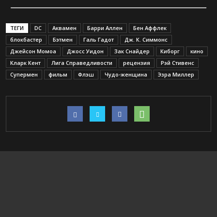
ТЕГИ
DC
Аквамен
Барри Аллен
Бен Аффлек
блокбастер
Бэтмен
Галь Гадот
Дж. К. Симмонс
Джейсон Момоа
Джосс Уидон
Зак Снайдер
Киборг
кино
Кларк Кент
Лига Справедливости
рецензия
Рэй Стивенс
Супермен
фильм
Флэш
Чудо-женщина
Эзра Миллер