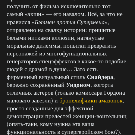
получить от фильма исключительно тот
самый «экшн» — его навалом. Всё, за что не
нравился «
Бэтмен против Супермена
»,
отправлено на свалку истории: пришитые
белыми нитками аллюзии, натянутые
моральные дилеммы, попытки превратить
персонажей из многофункциональных
генераторов спецэффектов в какое-то подобие
людей с драмой в душе… Зато есть
Снайдера
фирменный визуальный стиль
,
Уидоном
бережно сохранённый
, когорта
отличных актёров (только комиссара Гордона
маловато завезли) и
бронелифчики амазонок
,
просто созданные для эффектной
демонстрации прелестей женщин-воительниц
(опять-таки, кому нужна эта ваша
функциональность в супергеройском бою?).