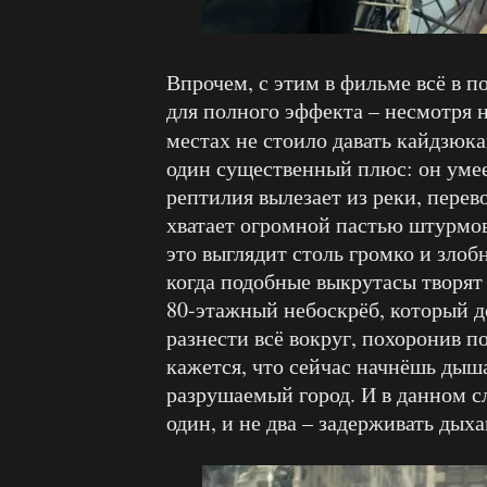
Впрочем, с этим в фильме всё в п
для полного эффекта – несмотря 
местах не стоило давать кайдзюка
один существенный плюс: он умее
рептилия вылезает из реки, пере
хватает огромной пастью штурмови
это выглядит столь громко и злоб
когда подобные выкрутасы творят
80-этажный небоскрёб, который д
разнести всё вокруг, похоронив п
кажется, что сейчас начнёшь дыш
разрушаемый город. И в данном с
один, и не два – задерживать дыха