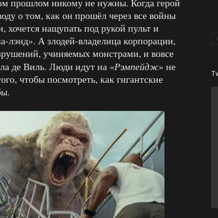
ом прошлом никому не нужны. Когда герой
оду о том, как он прошёл через все войны
, хочется нащупать под рукой пульт и
а-лэнд». А злодей-владелица корпорации,
зрушений, учиняемых монстрами, и вовсе
ла де Виль. Люди идут на «
Рэмпейдж
» не
T
того, чтобы посмотреть, как гигантские
бы.