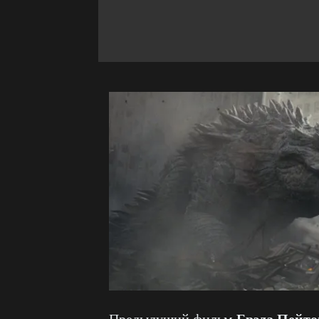
Брэда Пейто
Предыдущий фильм