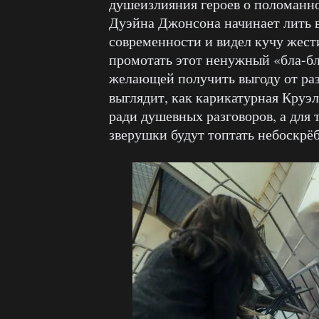
душеизлияния героев о поломанн
Дуэйна Джонсона начинает лить в
современности и видел кучу жести
промотать этот ненужный «бла-бл
желающей получить выгоду от ра
выглядит, как карикатурная Круэл
ради душевных разговоров, а для 
зверушки будут топтать небоскрё