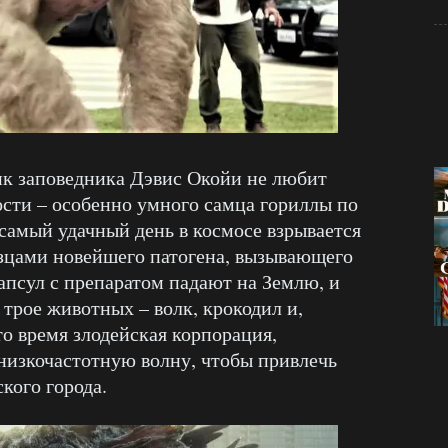
ик заповедника Дэвис Окойи не любит
ости – особенно умного самца гориллы по
самый удачный день в космосе взрывается
азцами новейшего патогена, вызывающего
апсул с препаратом падают на Землю, и
трое животных – волк, крокодил и,
то время злодейская корпорация,
 низкочастотную волну, чтобы привлечь
кого города.