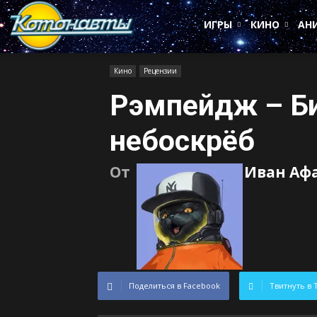
Котонавты
ИГРЫ
КИНО
АН
Кино
Рецензии
Рэмпейдж – Б
небоскрёб
От
Иван Аф
Поделиться в Facebook
Твитнуть в 