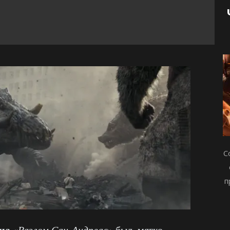
С
п
на
«
Разлом Сан-Андреас
» был, мягко