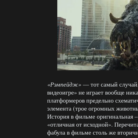
«Рэмпейдж»
— тот самый случай,
видеоигре» не играет вообще ник
платформеров предельно схематич
элемента (трое огромных животны
История в фильме оригинальная –
«отличная от исходной». Перечита
фабула в фильме столь же вторичн