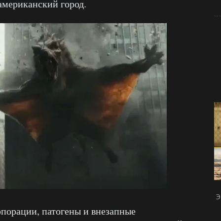
американский город.
Э
рпорации, патогены и внезапные