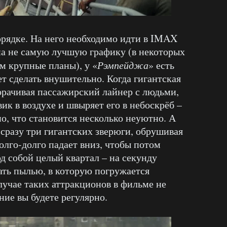
орядке. На него необходимо идти в IMAX
на не самую лучшую графику (в некоторых
м крупные планы), у «
Рэмпейджа
» есть
т сделать внушительно. Когда гигантская
ворачивая пассажирский лайнер с людьми,
к в воздухе и швыряет его в небоскрёб –
но, что становится несколько неуютно. А
 сразу три гигантских зверюги, обрушивая
олго-долго падает вниз, чтобы потом
од собой целый квартал – на секунду
ать пылью, в которую погружается
лучае таких аттракционов в фильме не
ние вы будете регулярно.