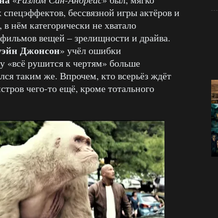
х спецэффектов, бессвязной игры актёров и
 в нём категорически не хватало
фильмов вещей – зрелищности и драйва.
уэйн Джонсон
» учёл ошибки
у «всё рушится к чертям» больше
лся таким же. Впрочем, кто всерьёз ждёт
стров чего-то ещё, кроме тотального