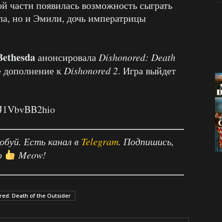
рой части появилась возможность сыграть
ала, но и Эмили, дочь императрицы
Bethesda
анонсировала
Dishonored: Death
 дополнение к
Dishonored 2
. Игра выйдет
=J1VbvBB2hio
робуй. Есть канал в
Telegram
. Подпишись,
о
Meow!
ed: Death of the Outsider