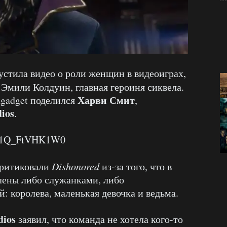
стила видео о роли женщин в видеоиграх,
 Эмили Колдуин, главная героиня сиквела.
Харви Смит
gadget поделился
,
ios
.
?v=1Q_FtVHK1W0
критиковали
Dishonored
из-за того, что в
лены либо служанками, либо
: королева, маленькая девочка и ведьма.
dios
заявил, что команда не хотела кого-то