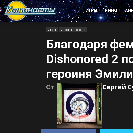
Котонавты
ИГРЫ
КИНО
АН
Игры
Игровые новости
Благодаря фе
Dishonored 2 п
героиня Эмили
От
Сергей 