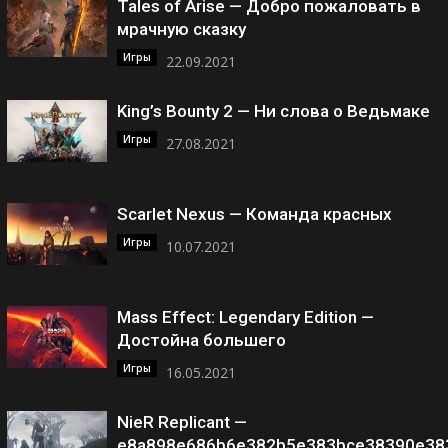
Tales of Arise — Добро пожаловать в
мрачную сказку
Игры
22.09.2021
King’s Bounty 2 — Ни слова о Ведьмаке
Игры
27.08.2021
Scarlet Nexus — Команда красных
Игры
10.07.2021
Mass Effect: Legendary Edition —
Достойна большего
Игры
16.05.2021
NieR Replicant —
e8a898e686b6e382b5e383bce38390e38