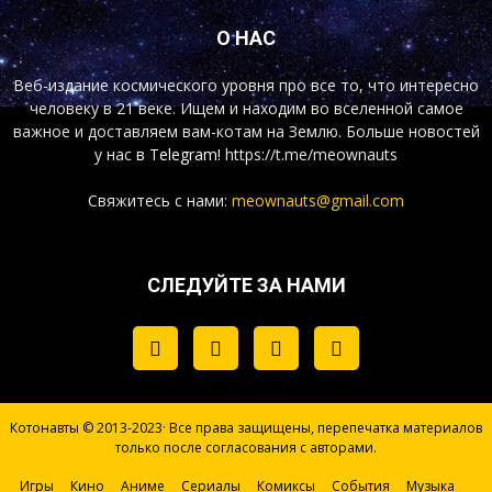
О НАС
Веб-издание космического уровня про все то, что интересно
человеку в 21 веке. Ищем и находим во вселенной самое
важное и доставляем вам-котам на Землю. Больше новостей
у нас
в Telegram!
https://t.me/meownauts
Свяжитесь с нами:
meownauts@gmail.com
СЛЕДУЙТЕ ЗА НАМИ
Котонавты © 2013-2023· Все права защищены, перепечатка материалов
только после согласования с авторами.
Игры
Кино
Аниме
Сериалы
Комиксы
События
Музыка