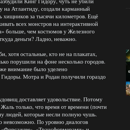
азбудили Кинг Гидору, чуть не убили
у на Атлантиду, создали карманный
ь хищников за тысячи километров. Ещё
живать всех монстров на интерактивной
ха» больше, чем костюмов у Железного
ткуда деньги? Ладно, неважно.
и, хотя остальные, кто не на плакатах,
лько порушили на фоне несколько городов.
 же внимание было уделено
 Гидоры. Мотра и Родан получили гораздо
удовищ доставляет удовольствие. Потому
Жаль только, что время от времени (почти
ону людей, которые несли полную чушь.
о невозможно. По уровню диалогов
у «Форсажем», «Трансформерами» и