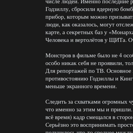
числе людей. Именно последние р
Годзиллу, сбросили ядерную бомб
прибор, которым можно призыват
люди, как оказалось, могут отсле
карте, а секретных баз у «Монар
Человека и вертолётов у ЩИТа. О
Монстров в фильме было не 4 особ
особо никак себя не проявили, то
Для репортажей по ТВ. Основное
противостоянию Годзиллы и Кинг
меньше экранного времени.
Следить за схватками огромных ч
что именно за этим мы и пришли. 
всё время) кадр смещался в стор
Серьёзно это воспринимать прост
получилось что-то среднее межд