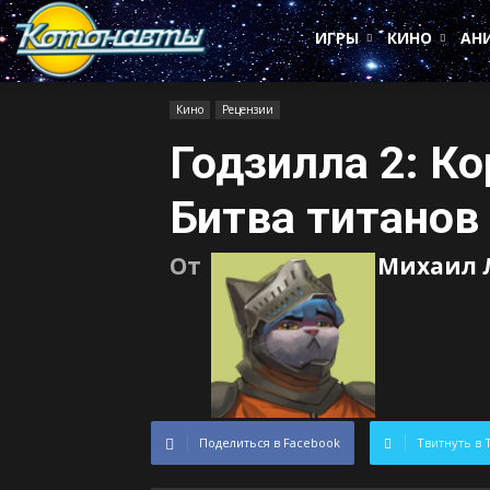
Котонавты
ИГРЫ
КИНО
АН
Кино
Рецензии
Годзилла 2: К
Битва титанов
От
Михаил 
Поделиться в Facebook
Твитнуть в 