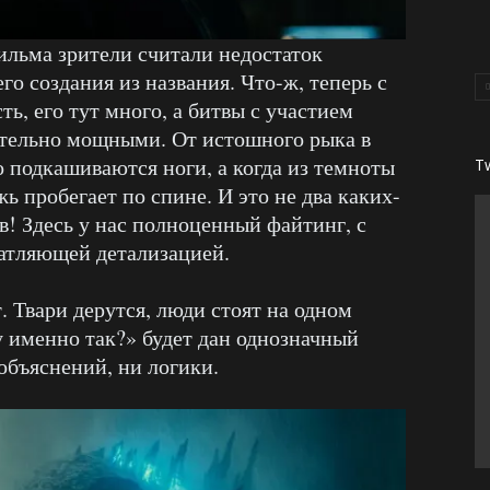
льма зрители считали недостаток
о создания из названия. Что-ж, теперь с
ть, его тут много, а битвы с участием
ительно мощными. От истошного рыка в
о подкашиваются ноги, а когда из темноты
T
ь пробегает по спине. И это не два каких-
в! Здесь у нас полноценный файтинг, с
атляющей детализацией.
. Твари дерутся, люди стоят на одном
у именно так?» будет дан однозначный
объяснений, ни логики.