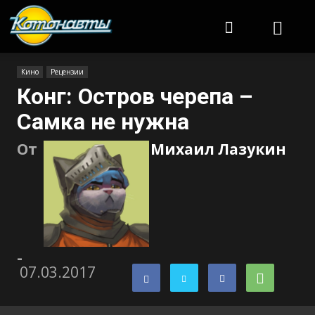
Котонавты
Кино
Рецензии
Конг: Остров черепа –
Самка не нужна
От
Михаил Лазукин
-
07.03.2017