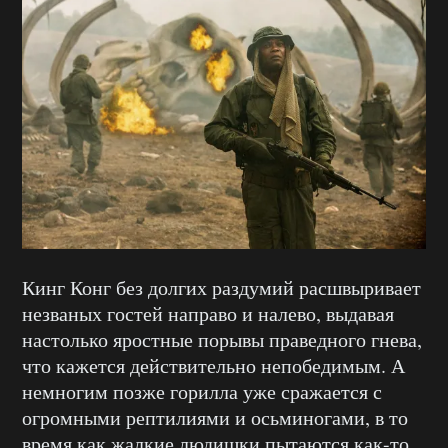
Кинг Конг без долгих раздумий расшвыривает
незваных гостей направо и налево, выдавая
настолько яростные порывы праведного гнева,
что кажется действительно непобедимым. А
немногим позже горилла уже сражается с
огромными рептилиями и осьминогами, в то
время как жалкие людишки пытаются как-то