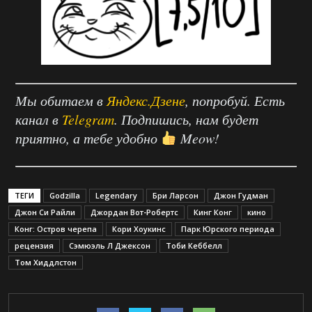
Мы обитаем в
Яндекс.Дзене
, попробуй. Есть
канал в
Telegram
. Подпишись, нам будет
приятно, а тебе удобно
Meow!
ТЕГИ
Godzilla
Legendary
Бри Ларсон
Джон Гудман
Джон Си Райли
Джордан Вот-Робертс
Кинг Конг
кино
Конг: Остров черепа
Кори Хоукинс
Парк Юрского периода
рецензия
Сэмюэль Л Джексон
Тоби Кеббелл
Том Хиддлстон