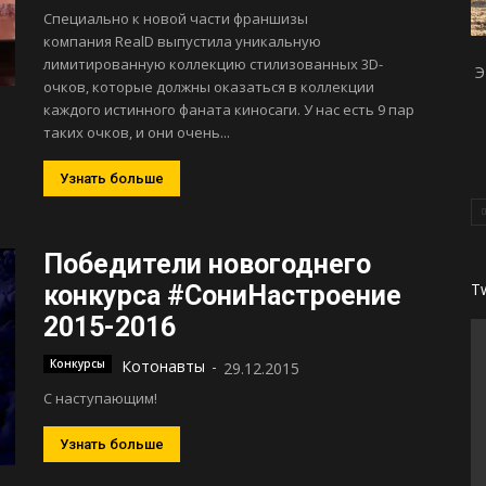
Специально к новой части франшизы
компания RealD выпустила уникальную
лимитированную коллекцию стилизованных 3D-
Э
очков, которые должны оказаться в коллекции
каждого истинного фаната киносаги. У нас есть 9 пар
таких очков, и они очень...
Узнать больше
Победители новогоднего
T
конкурса #СониНастроение
2015-2016
Конкурсы
Котонавты
-
29.12.2015
С наступающим!
Узнать больше