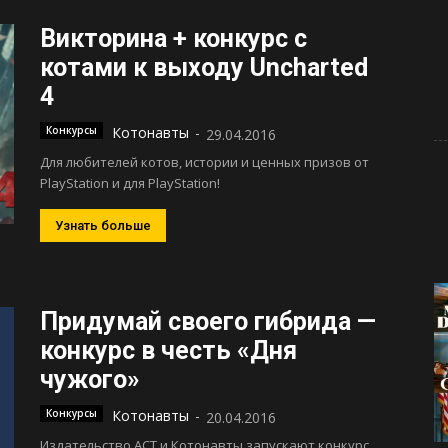
Викторина + конкурс с
котами к выходу Uncharted
4
Конкурсы
Котонавты
-
29.04.2016
Для любителей котов, истории и ценных призов от
PlayStation и для PlayStation!
Узнать больше
Придумай своего гибрида —
конкурс в честь «Дня
чужого»
Конкурсы
Котонавты
-
20.04.2016
Издательство АСТ и Котонавты запускают конкурс