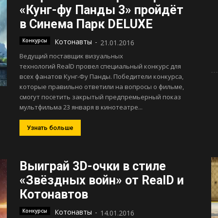
«Кунг-фу Панды 3» пройдёт
в Синема Парк DELUXE
Конкурсы
Котонавты
-
21.01.2016
Ведущий поставщик визуальных
технологий RealD провел специальный конкурс для
всех фанатов Кунг-Фу Панды. Победители конкурса,
которые правильно ответили на вопросы о фильме,
смогут посетить закрытый предпремьерный показ
мультфильма 23 января в кинотеатре...
Узнать больше
Выиграй 3D-очки в стиле
«Звёздных войн» от RealD и
Котонавтов
Конкурсы
Котонавты
-
14.01.2016