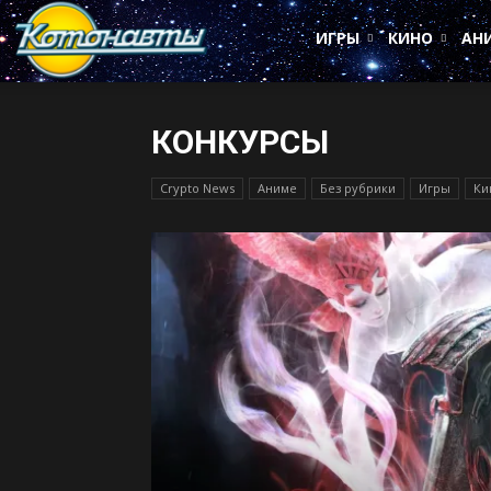
Котонавты
ИГРЫ
КИНО
АН
КОНКУРСЫ
Crypto News
Аниме
Без рубрики
Игры
Ки