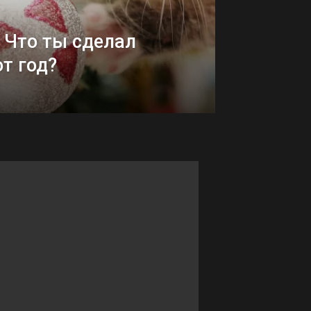
 Что ты сделал
от год?