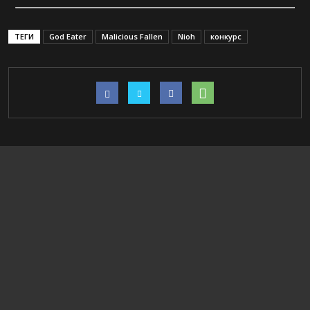
ТЕГИ
God Eater
Malicious Fallen
Nioh
конкурс