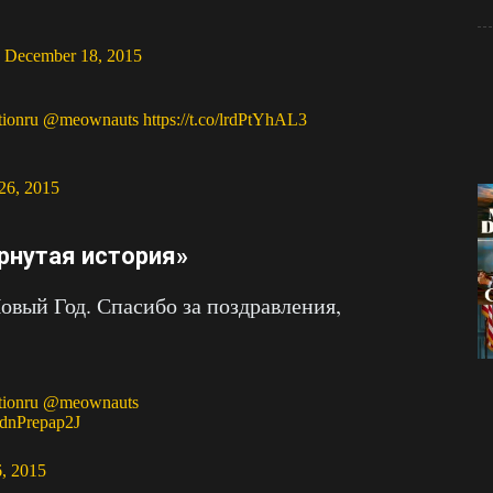
)
December 18, 2015
tionru
@meownauts
https://t.co/lrdPtYhAL3
26, 2015
ёрнутая история»
овый Год. Спасибо за поздравления,
tionru
@meownauts
m/dnPrepap2J
, 2015