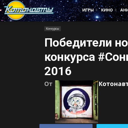
Котонавты
ИГРЫ
КИНО
АН
Конкурсы
Победители но
конкурса #Сон
2016
От
Котонав