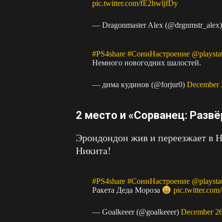
pic.twitter.com/fE2bwljfDy
— Dragonmaster Alex (@drgnmstr_alex
#PS4share
#СониНастроение
@playsta
Немного новогодних шалостей.
— дима кудинов (@forjur0)
December 
2 место и «Сорванец: Разв
Эрондондон жив и переезжает в Н
Никита!
#PS4share
#СониНастроение
@playsta
Ракета Деда Мороза
pic.twitter.co
— Goalkeeer (@goalkeeer)
December 26