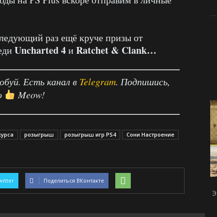
следующий раз ещё круче призы от
Uncharted 4
Ratchet & Clank…
реди
и
робуй. Есть канал в
Telegram
. Подпишись,
о
Meow!
курса
розыгрыш
розыгрыш игр PS4
Сони Настроение
witter
Поделиться ВКонтакте
Э