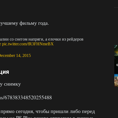
лучшему фильму года.
лии со снегом напряги, а елочки из рейдеров
е
pic.twitter.com/fR3FHNmeBX
ecember 14, 2015
кция
му снимку
atus/678383348520255488
 прямо сегодня, чтобы пришли либо перед
оды на PS Plus вскоре отправим в личные