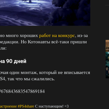
ано много хороших
работ на конкурс
, из-за
редакции. Но Котонавты всё-таки пришли
ели:
на 90 дней
ючая один монтаж, который не вписывается
S4, так что мы сжалились.
us/676843683547869184
астроение
#PS4share
С наступающим! =3