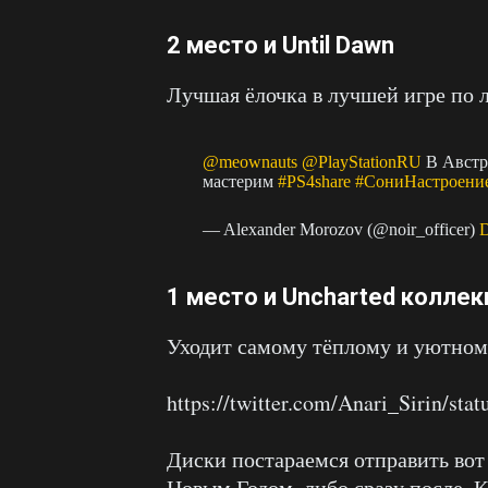
2 место и Until Dawn
Лучшая ёлочка в лучшей игре по 
@meownauts
@PlayStationRU
В Австра
мастерим
#PS4share
#СониНастроени
— Alexander Morozov (@noir_officer)
D
1 место и Uncharted колле
Уходит самому тёплому и уютно
https://twitter.com/Anari_Sirin/st
Диски постараемся отправить вот
Новым Годом, либо сразу после. К