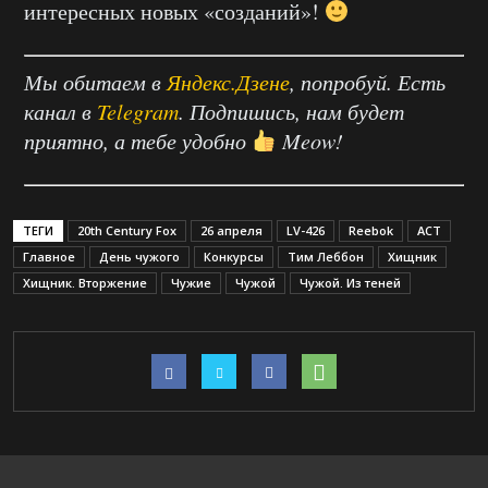
интересных новых «созданий»!
Мы обитаем в
Яндекс.Дзене
, попробуй. Есть
канал в
Telegram
. Подпишись, нам будет
приятно, а тебе удобно
Meow!
ТЕГИ
20th Century Fox
26 апреля
LV-426
Reebok
АСТ
Главное
День чужого
Конкурсы
Тим Леббон
Хищник
Хищник. Вторжение
Чужие
Чужой
Чужой. Из теней