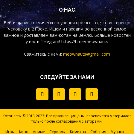
О НАС
Веб-издание космического уровня про все то, что интересно
человеку в 21 веке. Ищем и находим во вселенной самое
важное и доставляем вам-котам на Землю. Больше новостей
у нас
в Telegram!
https://t.me/meownauts
Свяжитесь с нами:
meownauts@gmail.com
СЛЕДУЙТЕ ЗА НАМИ
Котонавты © 2013-2023· Все права защищены, перепечатка материалов
только после согласования с авторами.
Игры
Кино
Аниме
Сериалы
Комиксы
События
Музыка