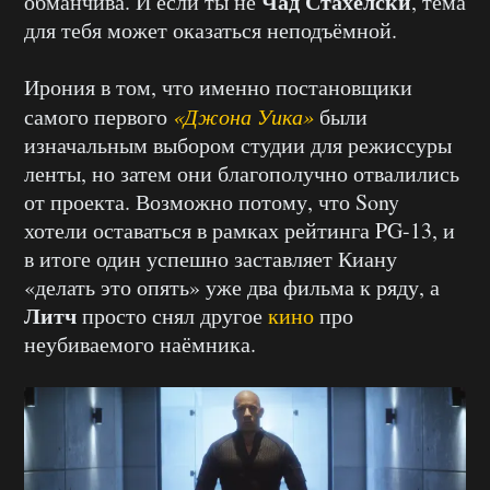
Чад Стахелски
обманчива. И если ты не
, тема
для тебя может оказаться неподъёмной.
Ирония в том, что именно постановщики
самого первого
«Джона Уика»
были
изначальным выбором студии для режиссуры
ленты, но затем они благополучно отвалились
от проекта. Возможно потому, что Sony
хотели оставаться в рамках рейтинга PG-13, и
в итоге один успешно заставляет Киану
«делать это опять» уже два фильма к ряду, а
Литч
просто снял другое
кино
про
неубиваемого наёмника.