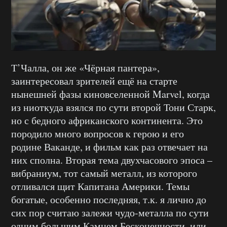
Т’Чалла, он же «Чёрная пантера»,
заинтересовал зрителей ещё на старте
нынешней фазы киновселенной Marvel, когда
из ниоткуда взялся по сути второй Тони Старк,
но с бедного африканского континента. Это
породило много вопросов к герою и его
родине Ваканде, и фильм как раз отвечает на
них сполна. Вторая тема двухчасового эпоса –
вибраниум, тот самый металл, из которого
отливался щит Капитана Америки. Темы
богатые, особенно последняя, т.к. я лично до
сих пор считаю залежи чудо-металла по сути
одним большим Камнем Бесконечности, или,