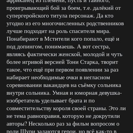
проигрывающий бой за боем, т.е. далёкий от
супергеройского титула персонаж. Да кто
угодно из его многочисленных родственников
лучше подходит на роль спасителя мира.
Понабирают в Мстители кого попало, ещё и
под допингом, понимаешь. А вот сестра,
являясь фактически женской, молодой и чуть
более игривой версией Тони Старка, творит
такое, что ещё при первом появлении за раз
набирает необходимые очки в негласном
соревновании вакандцев на съёмку сольника
внутри сольника. Умная и юморная девушка-
изобретатель уделывает брата и по
совместительству короля своей страны. Это ли
не тема равноправия, которую не докрутили
авторы? Несколько раз за фильм вопросом о
роли Шури задаются герои, но всё как-то в