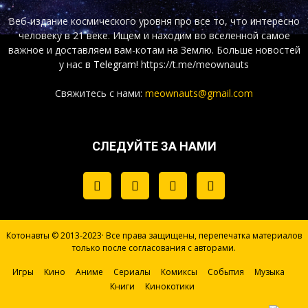
Веб-издание космического уровня про все то, что интересно
человеку в 21 веке. Ищем и находим во вселенной самое
важное и доставляем вам-котам на Землю. Больше новостей
у нас
в Telegram!
https://t.me/meownauts
Свяжитесь с нами:
meownauts@gmail.com
СЛЕДУЙТЕ ЗА НАМИ
Котонавты © 2013-2023· Все права защищены, перепечатка материалов
только после согласования с авторами.
Игры
Кино
Аниме
Сериалы
Комиксы
События
Музыка
Книги
Кинокотики