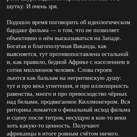
шутку. И очень зря.
Подошло время поговорить об идеологическом
бардаке фильма — о том, что не позволяет
объективно о нём высказываться на Западе.
Богатая и благополучная Ваканда, как
выясняется, тут противопоставлена остальной
и, как правило, бедной Африке с населением в
сотни миллионов человек. Слова героев
льются как бальзам на негритянскую душу:
тут и про века угнетения, и про иллюзорность
равенства, много и про превосходство чёрных
над белыми, продвигаемое Киллмонгером. Вся
риторика ломается о финальный исход фильма
и сцену после титров, несущую в кои-то веки
хоть какую-то ценность. Получают
африканцы в итоге ровным счётом ничего.