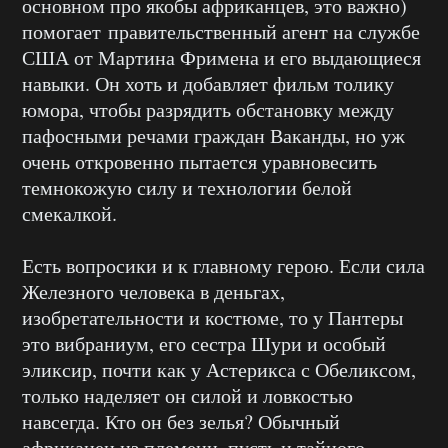
основном про якобы африканцев, это важно)
помогает правительственный агент на службе
США от Мартина Фримена и его выдающиеся
навыки. Он хоть и добавляет фильм толику
юмора, чтобы разрядить обстановку между
пафосными речами граждан Ваканды, но уж
очень откровенно пытается уравновесить
темнокожую силу и технологии белой
смекалкой.
Есть вопросики и к главному герою. Если сила
Железного человека в деньгах,
изобретательности и костюме, то у Пантеры
это вибраниум, его сестра Шури и особый
эликсир, почти как у Астерикса с Обеликсом,
только наделяет он силой и ловкостью
навсегда. Кто он без зелья? Обычный
африканец из племени, пусть и тайного,