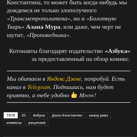
Константина, то может быть когда-нибудь мы
дождемся не только злополучного
«Трансметрополитена»
, но и
«Болотную
Алана
Мура
Тварь»
, или даже, чем черт не
шутит,
«Проповедника»
.
«Азбука»
Котонавты благодарят издательство
за предоставленный на обзор комикс.
Мы обитаем в
Яндекс.Дзене
, попробуй. Есть
канал в
Telegram
. Подпишись, нам будет
приятно, а тебе удобно
Meow!
ТЕГИ
DC
Азбука
Джон Константин
киану ривз
комиксы
рецензия