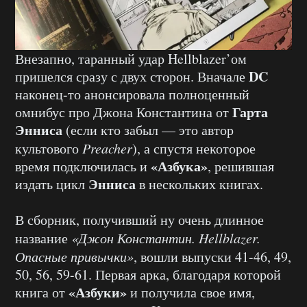
Внезапно, таранный удар Hellblazer’ом
DC
пришелся сразу с двух сторон. Вначале
наконец-то анонсировала полноценный
Гарта
омнибус про Джона Константина от
Энниса
(если кто забыл — это автор
культового
Preacher
), а спустя некоторое
«Азбука»
время подключилась и
, решившая
Энниса
издать цикл
в нескольких книгах.
В сборник, получивший ну очень длинное
название
«Джон Константин. Hellblazer.
Опасные привычки»
, вошли выпуски 41-46, 49,
50, 56, 59-61. Первая арка, благодаря которой
«Азбуки»
книга от
и получила свое имя,