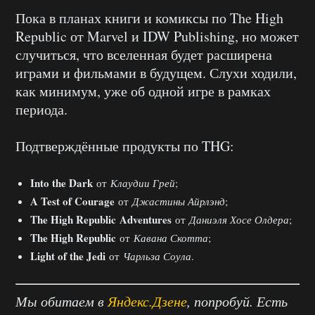
Пока в планах книги и комиксы по The High
Republic от Marvel и IDW Publishing, но может
случиться, что вселенная будет расширена
играми и фильмами в будущем. Слухи ходили,
как минимум, уже об одной игре в рамках
периода.
Подтверждённые продукты по THG:
Into the Dark
от
Клаудии Грей
;
A Test of Courage
от
Джастины Айрлэнд
;
The High Republic
Adventures
от
Даниэля Хосе Олдера
;
The High Republic
от
Кавана Скотта
;
Light of the Jedi
от
Чарльза Соула
.
Мы обитаем в
Яндекс.Дзене
, попробуй. Есть