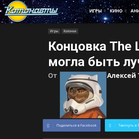
Котонавты
ИГРЫ
КИНО
АН
Игры
Колонки
Концовка The La
могла быть л
От
Алексей
Поделиться в Facebook
Твитнуть в 