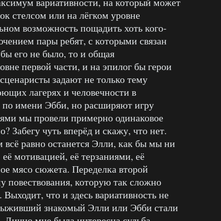
ксимум вариативности, на который может
ок стелсом или на лёгком уровне
ьном возможность пощадить хоть кого-
ючением пары ребят, с которыми связан
ы его не было, то и общая
вне первой части, и на эпилог бы герои
сценаристы задают не только тему
юющих лагерях и человечности в
 по имени Эбби, но расширяют игру
нями мы провели примерно одинаковое
о? Забегу чуть вперёд и скажу, что нет.
всё равно останется Элли, как бы мы ни
 её мотивацией, её терзаниями, её
ое мясо сюжета. Переделка второй
у повествования, которую так сложно
 Выходит, что и здесь вариативность не
 выживший знакомый Элли или Эбби стали
е. Лично мне была интересна судьба