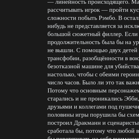
— линейность происходящего. Ма
рассчитывать игрок — пройти кус
сложности побыть Рэмбо. В остал
нибудь не представляется за искл
большой сюжетный филлер. Если б
продолжительность была бы на уро
не вышли. С помощью двух детей 
трансфобии, разобщённости в во
безотказной машине для убийства
настолько, чтобы с обеими герои
число часов. Было ли это так важн
Потому что основным персонажем 
старались и не проникались Эбби,
друзьями и коллегами под пушечн
половины игры порушила бы схем
построил Дракманн и сценаристы.
сработала бы, потому что любой
бы перетягивать на себя внимани