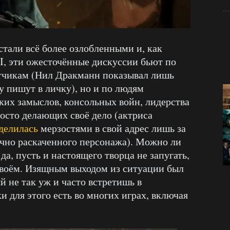
стали всё более озлобленными и, как
 II, эти ожесточённые дискуссии бьют по
отчикам (Нил Дракманн показывал лишь
му пишут в личку), но и по людям
ких замыслов, консольных войн, лидерства
просто делающих своё дело (актриса
делилась
мерзостями в свой адрес лишь за
начно раскаченного персонажа). Можно ли
да, пусть и настоящего творца не запугать,
 своём. Изящным выходом из ситуации был
 не так уж и часто встретишь в
и для этого есть во многих играх, включая