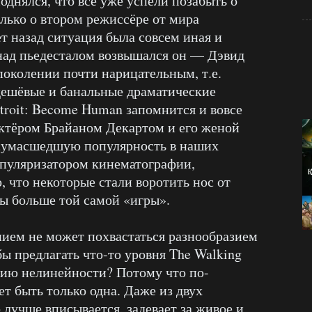
днялся, что все уже успели позабыть о
олько о втором режиссёре от мира
ет назад ситуация была совсем иная и
 над пьедесталом возвышался он — Дэвид
поколении почти нарицательным, т.е.
дешёвые и банальные драматические
troit: Become Human запомнится и вовсе
ктёром Брайаном Декартом и его женой
сумасшедшую популярность в наших
опуляризатором кинематографии,
, что некоторые стали воротить нос от
ры больше той самой «игры».
нием не может похвастаться разнообразием
ы предлагать что-то уровня The Walking
юзию нелинейности? Потому что по-
т быть только одна. Даже из двух
о лучше вписывается, задевает за живое и