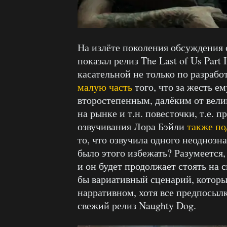
На излёте поколения обсуждения 
показал релиз The Last of Us Part
касательной не только по разраб
малую часть
того, что за жесть е
второстепенным, далёким от вели
на рынке и т.н. повесточки, т.е. 
озвучивания Лора Бэйли
также по
то, что озвучила одного неодноз
было этого избежать? Разумеется, 
и он будет продолжает стоять на
бы вариативный сценарий, который
нарративном, хотя все предпосылк
свежий релиз Naughty Dog.