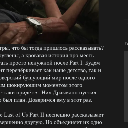
T
игры, что бы тогда пришлось рассказывать?
руглены, а кровавая история про месть
тать просто ненужной после Part I. Будем
т перечёркивает как наше детство, так и
 в зверский бушующий мир после одного
мым шокирующим моментом этого
сё-таки придётся. Нил Дракманн пустил
о был план. Доверимся ему в этот раз.
 Last of Us Part II неспешно рассказывает
овершенно другую. Но объединяет их одно