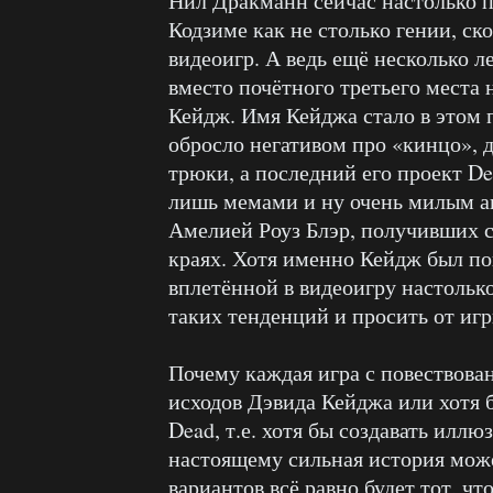
Нил Дракманн сейчас настолько по
Кодзиме как не столько гении, ск
видеоигр. А ведь ещё несколько л
вместо почётного третьего места
Кейдж. Имя Кейджа стало в этом 
обросло негативом про «кинцо», 
трюки, а последний его проект De
лишь мемами и ну очень милым а
Амелией Роуз Блэр, получивших 
краях. Хотя именно Кейдж был п
вплетённой в видеоигру настолько
таких тенденций и просить от иг
Почему каждая игра с повествова
исходов Дэвида Кейджа или хотя б
Dead, т.е. хотя бы создавать илл
настоящему сильная история може
вариантов всё равно будет тот, чт