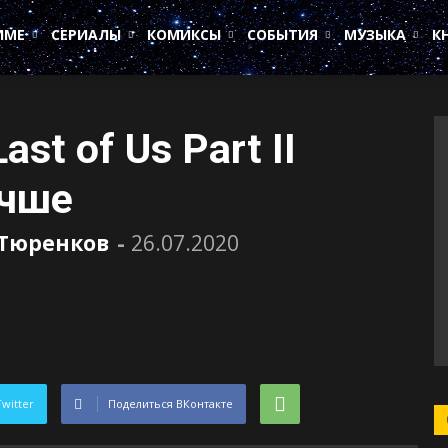
ИМЕ
СЕРИАЛЫ
КОМИКСЫ
СОБЫТИЯ
МУЗЫКА
К
st of Us Part II
учше
 Тюренков
-
26.07.2020
Twitter
Поделиться ВКонтакте