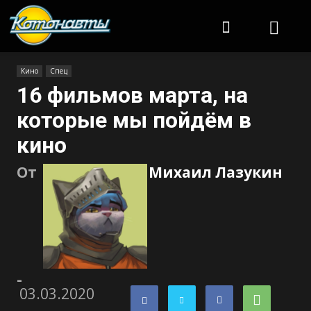
Котонавты
Кино
Спец
16 фильмов марта, на
которые мы пойдём в
кино
От
Михаил Лазукин
-
03.03.2020