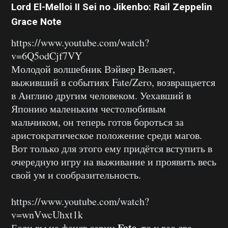
Lord El-Melloi II Sei no Jikenbo: Rail Zeppelin
Grace Note
https://www.youtube.com/watch?
v=6Q5odCjf7VY
Молодой волшебник Вэйвер Вельвет,
выживший в событиях Fate/Zero, возвращается
в Англию другим человеком. Уехавший в
Японию маленьким честолюбивым
мальчиком, он теперь готов бороться за
аристократическое положение среди магов.
Вот только для этого ему придётся вступить в
очередную игру на выживание и проявить весь
свой ум и сообразительность.
https://www.youtube.com/watch?
v=wnVwcUhxt1k
Fate
Если вы не фанат серии
, то у вас два