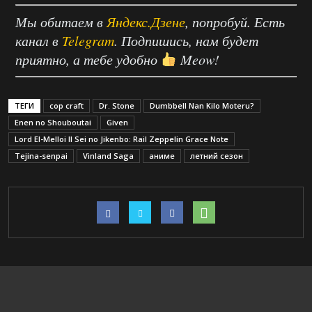
Мы обитаем в
Яндекс.Дзене
, попробуй. Есть
канал в
Telegram
. Подпишись, нам будет
приятно, а тебе удобно
Meow!
ТЕГИ
cop craft
Dr. Stone
Dumbbell Nan Kilo Moteru?
Enen no Shouboutai
Given
Lord El-Melloi II Sei no Jikenbo: Rail Zeppelin Grace Note
Tejina-senpai
Vinland Saga
аниме
летний сезон