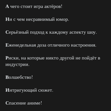
А
чего стоит игра актёров!
Н
и с чем несравнимый юмор.
С
ерьёзный подход к каждому аспекту шоу.
Е
женедельная доза отличного настроения.
Р
иски, на которые никто другой не пойдёт в
индустрии.
В
олшебство!
И
нтригующий сюжет.
С
пасение аниме!