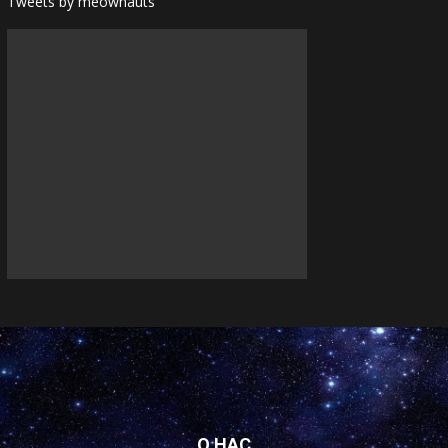
Tweets by meownauts
О НАС