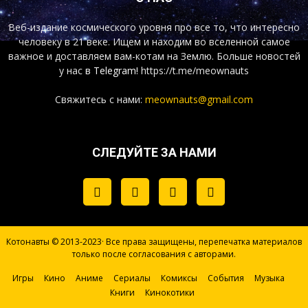
Веб-издание космического уровня про все то, что интересно
человеку в 21 веке. Ищем и находим во вселенной самое
важное и доставляем вам-котам на Землю. Больше новостей
у нас
в Telegram!
https://t.me/meownauts
Свяжитесь с нами:
meownauts@gmail.com
СЛЕДУЙТЕ ЗА НАМИ
Котонавты © 2013-2023· Все права защищены, перепечатка материалов
только после согласования с авторами.
Игры
Кино
Аниме
Сериалы
Комиксы
События
Музыка
Книги
Кинокотики