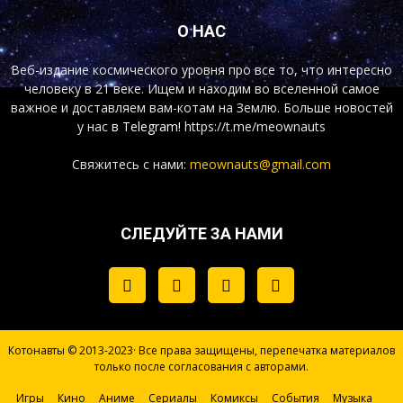
О НАС
Веб-издание космического уровня про все то, что интересно
человеку в 21 веке. Ищем и находим во вселенной самое
важное и доставляем вам-котам на Землю. Больше новостей
у нас
в Telegram!
https://t.me/meownauts
Свяжитесь с нами:
meownauts@gmail.com
СЛЕДУЙТЕ ЗА НАМИ
Котонавты © 2013-2023· Все права защищены, перепечатка материалов
только после согласования с авторами.
Игры
Кино
Аниме
Сериалы
Комиксы
События
Музыка