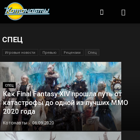
Котонавты
СПЕЦ
Игровые новости
Превью
Рецензии
Спец
СПЕЦ
Как Final Fantasy XIV прошла путь от
катастрофы до одной из лучших MMO
2020 года
Котонавты
-
06.09.2020