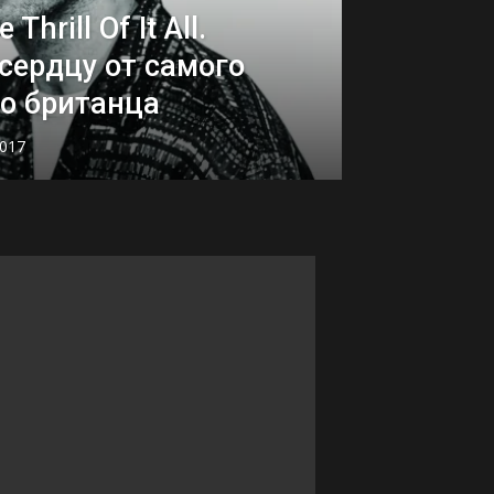
hrill Of It All.
сердцу от самого
о британца
2017