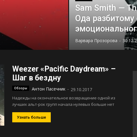
Sam Smith — The T
Ода разбитому 
эмоциональног
Варвара Прозорова
-
30.12.
Weezer «Pacific Daydream» –
Шаг в бездну
Обзоры
Антон Пасечник
-
29.10.2017
Надежды на окончательное возвращение одной из
лучших альт-рок групп начала нулевых больше нет
Узнать больше