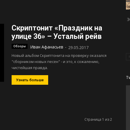
Э
Скриптонит «Праздник на
улице 36» – Усталый рейв
Обзоры
Иван Афанасьев
-
29.05.2017
Новый альбом Скриптонита на проверку оказался
"сборником новых песен" - и это, к сожалению,
чистейшая правда.
T
Узнать больше
Страница 1 из 2