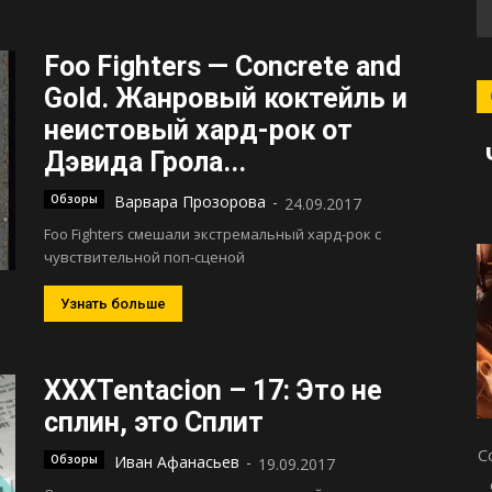
Foo Fighters — Concrete and
Gold. Жанровый коктейль и
неистовый хард-рок от
Дэвида Грола...
Обзоры
Варвара Прозорова
-
24.09.2017
Foo Fighters смешали экстремальный хард-рок с
чувствительной поп-сценой
Узнать больше
XXXTentacion – 17: Это не
сплин, это Сплит
С
Обзоры
Иван Афанасьев
-
19.09.2017