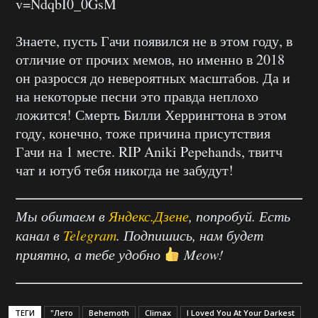
v=NdqbI0_0GsM
Знаете, пусть Гачи появился не в этом году, в
отличие от прочих мемов, но именно в 2018
он разросся до невероятных масштабов. Да и
на некоторые песни это правда неплохо
ложится! Смерть Билли Херрингтона в этом
году, конечно, тоже причина присутствия
Гачи на 1 месте. RIP Aniki Pepehands, твитч
чат и ютуб тебя никогда не забудут!
Мы обитаем в
Яндекс.Дзене
, попробуй. Есть
канал в
Telegram
. Подпишись, нам будет
приятно, а тебе удобно
Meow!
ТЕГИ
"Лето
Behemoth
Climax
I Loved You At Your Darkest