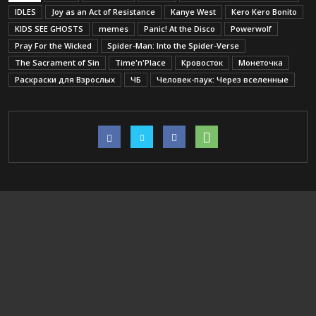
IDLES
Joy as an Act of Resistance
Kanye West
Kero Kero Bonito
KIDS SEE GHOSTS
memes
Panic! At the Disco
Powerwolf
Pray For the Wicked
Spider-Man: Into the Spider-Verse
The Sacrament of Sin
Time'n'Place
Кровосток
Монеточка
Раскраски для Взрослых
ЧБ
Человек-паук: Через вселенные