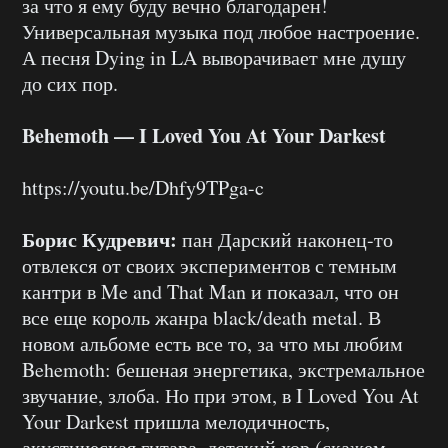
за что я ему буду вечно благодарен!
Универсальная музыка под любое настроение.
А песня Dying in LA выворачивает мне душу
до сих пор.
Behemoth — I Loved You At Your Darkest
https://youtu.be/Dhfy9TPga-c
Борис Кудревич:
пан Дарский наконец-то
отвлекся от своих экспериментов с темным
кантри в Me and That Man и показал, что он
все еще король жанра black/death metal. В
новом альбоме есть все то, за что мы любим
Behemoth: бешеная энергетика, экстремальное
звучание, злоба. Но при этом, в I Loved You At
Your Darkest пришла мелодичность,
акустическая гитара, детский хор (скажем