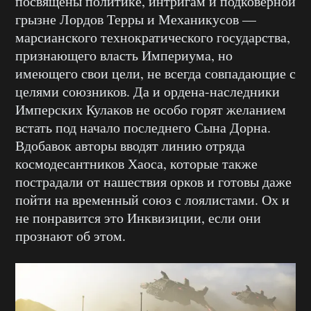
посвящены политике, интригам и подковёрной
грызне Лордов Терры и Механикусов —
марсианского технократического государства,
признающего власть Империума, но
имеющего свои цели, не всегда совпадающие с
целями союзников. Да и ордена-наследники
Имперских Кулаков не особо горят желанием
встать под начало последнего Сына Дорна.
Вдобавок авторы вводят линию отряда
космодесантников Хаоса, которые также
пострадали от нашествия орков и готовы даже
пойти на временный союз с лоялистами. Ох и
не понравится это Инквизиции, если они
прознают об этом.