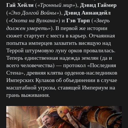
Гай Хейли
Дэвид Гаймер
(
«Тронный мир»
),
Дэвид Аннандейл
(
«Эхо Долгой Войны»
),
Гэв Торп
(
«Охота на Вулкана»
) и
(
«Зверь
должен умереть»
). В первой же истории
сюжет стартует с места в карьер. Отчаянная
попытка имперцев захватить висящую над
Террой штурмовую луну орков провалилась.
Теперь единственная надежда землян (да и
всего человечества) — протокол «Последняя
Стена», древняя клятва орденов-наследников
Имперских Кулаков об объединении в случае
масштабной угрозы, ставящей Империум на
грань выживания.