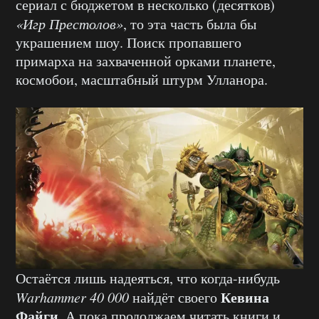
сериал с бюджетом в несколько (десятков)
«Игр Престолов»
, то эта часть была бы
украшением шоу. Поиск пропавшего
примарха на захваченной орками планете,
космобои, масштабный штурм Улланора.
Остаётся лишь надеяться, что когда-нибудь
Кевина
Warhammer 40 000
найдёт своего
Файги
. А пока продолжаем читать книги и