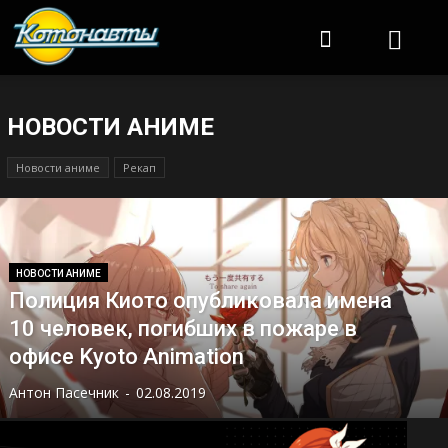
Котонавты
НОВОСТИ АНИМЕ
Новости аниме
Рекап
НОВОСТИ АНИМЕ
Полиция Киото опубликовала имена
10 человек, погибших в пожаре в
офисе Kyoto Animation
Антон Пасечник
-
02.08.2019