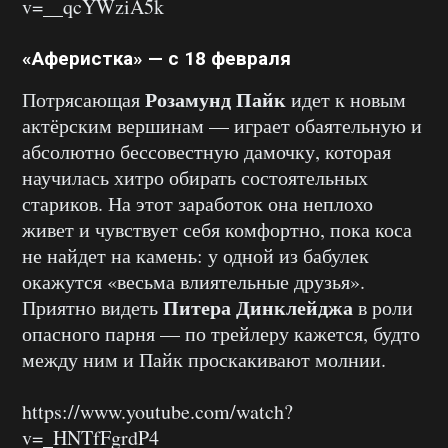
v=__qcYWziA5k
«Аферистка» — с 18 февраля
Розамунд Пайк
Потрясающая
идет к новым
актёрским вершинам — играет обаятельную и
абсолютно бессовестную дамочку, которая
научилась хитро обирать состоятельных
стариков. На этот заработок она неплохо
живет и чувствует себя комфортно, пока коса
не найдет на камень: у одной из бабулек
окажутся «весьма влиятельные друзья».
Питера Динклейджа
Приятно видеть
в роли
опасного парня — по трейлеру кажется, будто
между ним и Пайк проскакивают молнии.
https://www.youtube.com/watch?
v=_HNTfFgrdP4