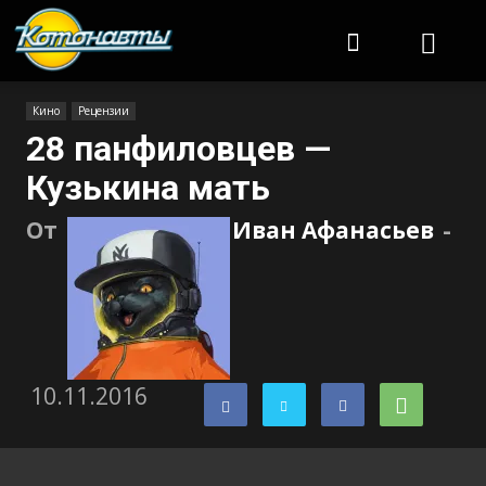
Котонавты
Кино
Рецензии
28 панфиловцев —
Кузькина мать
От
Иван Афанасьев
-
10.11.2016