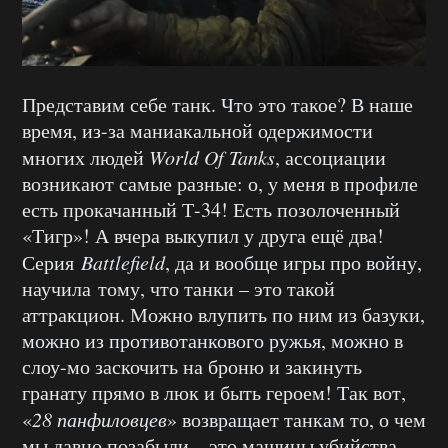
Представим себе танк. Что это такое? В наше
время, из-за маниакальной одержимости
многих людей
World Of Tanks
, ассоциации
возникают самые разные: о, у меня в профиле
есть прокачанный Т-34! Есть позолоченный
«Тигр»! А вчера выкупил у друга ещё два!
Серия
Battlefield
, да и вообще игры про войну,
научила тому, что танки – это такой
аттракцион. Можно влупить по ним из базуки,
можно из противотанкового ружья, можно в
слоу-мо заскочить на броню и закинуть
гранату прямо в люк и быть героем! Так вот,
«
28 панфиловцев
» возвращает танкам то, о чем
мы давно позабыли – это машины убийства,