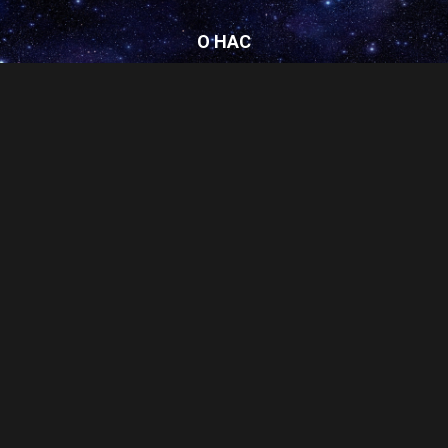
О НАС
Веб-издание космического уровня про все то, что интересно
человеку в 21 веке. Ищем и находим во вселенной самое
важное и доставляем вам-котам на Землю. Больше новостей
у нас
в Telegram!
https://t.me/meownauts
Свяжитесь с нами:
meownauts@gmail.com
СЛЕДУЙТЕ ЗА НАМИ
Котонавты © 2013-2023· Все права защищены, перепечатка материалов
только после согласования с авторами.