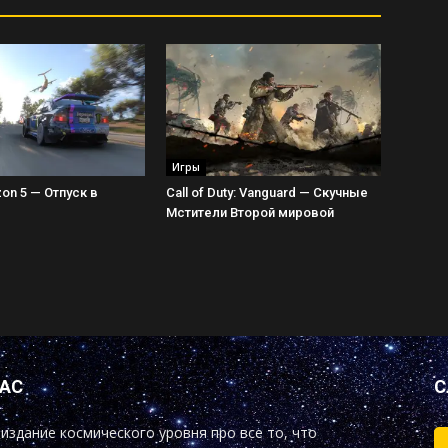
Игры
zon 5 — Отпуск в
Call of Duty: Vanguard — Скучные
Мстители Второй мировой
НАС
С
издание космического уровня про все то, что