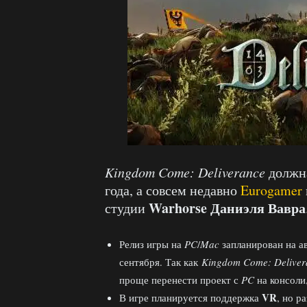
Kingdom Come: Deliverance
должна
года, а совсем недавно
Eurogamer
Warhorse
Даниэля Вавра
студии
Релиз игры на
PC
/
Mac
запланирован на ав
сентября. Так как
Kingdom Come: Delive
проще перенести проект с
PC
на консоли
VR
В игре планируется поддержка
, но р