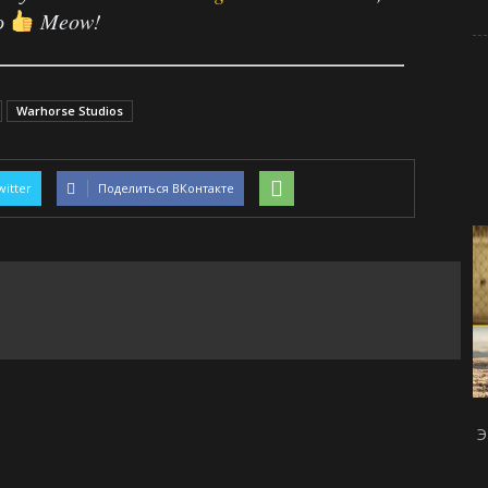
о
Meow!
Warhorse Studios
witter
Поделиться ВКонтакте
Э