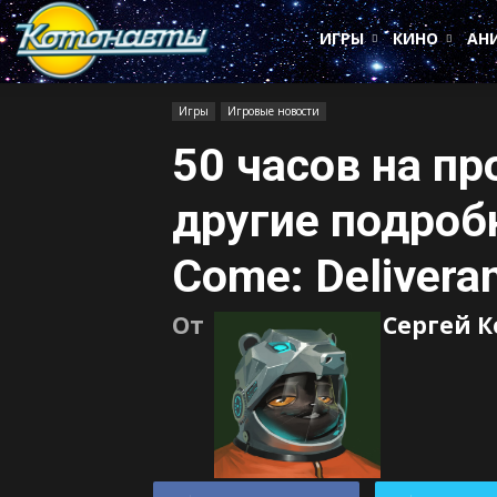
Котонавты
ИГРЫ
КИНО
АН
Игры
Игровые новости
50 часов на п
другие подроб
Come: Delivera
От
Сергей 