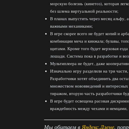
морскую болезнь (кинетоз), которая легк
без шлема виртуальной реальности;
В планах выпустить через месяц альфу, 
важными механиками;
В игре скорее всего не будет копий и арб
комбинации меча и кинжала; булавы, топо
щитами. Кроме того будет верховая езда 
лошади. Система пока в разработке и во
Мультиплеера не будет, даже кооператив
Изначально игру разделили на три части
Разработчики хотят объединить два остал
множеством нововведений и интересных 
тиражом, вторую часть разработчики буд
В игре будет освещена расовая дискримин
враждебность между чехами и немцами, 
Мы обитаем в
Яндекс.Дзене
, поп