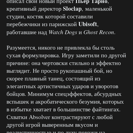
Пьер Тарно
описал свой новый проект
,
Sloclap
креативный директор
, маленькой
студии, костяк которой составили
Ubisoft
перебежчики из парижской
,
работавшие над
Watch Dogs
и
Ghost Recon
.
Разумеется, никого не привлекла бы столь
сухая формулировка. Игру заметили по другой
причине: она чертовски стильно и эффектно
выглядит. Не просто рукопашный бой, но
скорее плавный танец, состоящий из
элегантных артистичных ударов и уворотов
бойцов. Минимум спецэффектов, абсурдных
вспышек и акробатического безумия, которых
в избытке хватает в большинстве файтингах.
Схватки Absolver контрастируют с любой
другой игрой выверенным вкусом и
реалистичностью и по духу похожи на