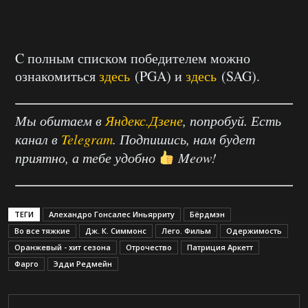
C полным списком победителем можно
ознакомиться
здесь
(PGA) и
здесь
(SAG).
Мы обитаем в
Яндекс.Дзене
, попробуй. Есть
канал в
Telegram
. Подпишись, нам будет
приятно, а тебе удобно
Meow!
ТЕГИ
Алехандро Гонсалес Иньярриту
Бёрдмэн
Во все тяжкие
Дж. К. Симмонс
Лего. Фильм
Одержимость
Оранжевый - хит сезона
Отрочество
Патриция Аркетт
Фарго
Эдди Редмейн