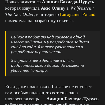
Алиция Бахледа-Цурусь
Польская актриса
,
Аню Оливу
которая озвучила
в
Wolfenstein:
The New Order
, в интервью
Eurogamer Poland
намекнула на разработку сиквела.
Сейчас я работаю над сиквелом одной
известной игры, и у разработка займет
еще два года. Я также участвовала в
разработке первой части.
Я играла в нее в детстве и очень
радовалась, когда дошла до момента
убийства Гитлера.
Если даже подсказка о Гитлере не внушает
вам особых надежд, то вот еще одна
Алиция Бахледа-Цурусь
интересная вещь —
работала в озвучке лишь одной игры и ею