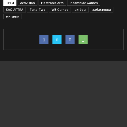
ТЕГИ
Activision
Electronic Arts
Insomniac Games
SAG-AFTRA
Take-Two
WB Games
актёры
забастовки
митинги