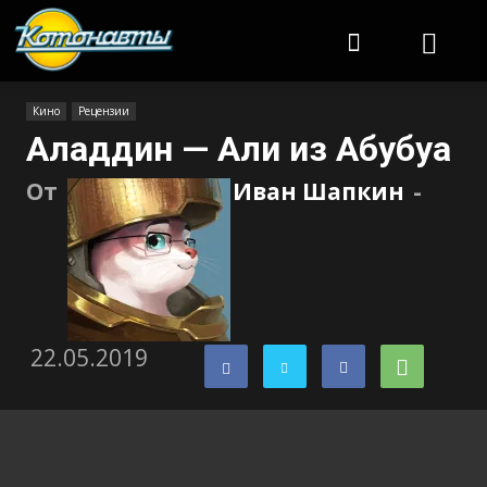
Котонавты
Кино
Рецензии
Аладдин — Али из Абубуа
От
Иван Шапкин
-
22.05.2019