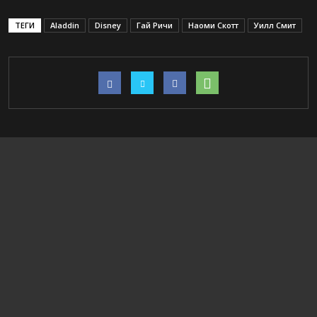
ТЕГИ
Aladdin
Disney
Гай Ричи
Наоми Скотт
Уилл Смит