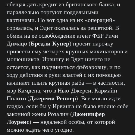
обещая дать кредит из британского банка, и
параллельно торгуют поддельными
картинами. Но вот одна из их «операций»
сорвалась, и Эдит оказалась за решеткой. В
обмен на ее освобождение агент ФБР Ричи
Бредли Купер
Димацо (
) просит парочку
привести ему четырех крупных махинаторов и
мошенников. Ирвингу и Эдит ничего не
остается, как подчиниться фэбээровцу, и по
ходу действия в руки властей с их помощью
начинает плыть крупная рыба — в частности,
мэр Камдена, что в Нью-Джерси, Кармайн
Джереми Реннер
Полито (
). Все могло идти
гладко, если бы у Ирвинга не было вполне себе
Дженнифер
законной жены Розалин (
Лоуренс
) — недалекой особы, от которой
можно ждать чего угодно.