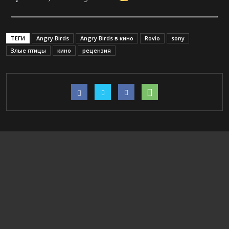
ТЕГИ
Angry Birds
Angry Birds в кино
Rovio
sony
Злые птицы
кино
рецензия